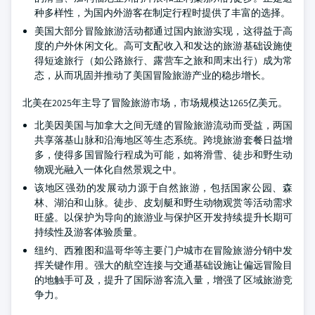
种多样性，为国内外游客在制定行程时提供了丰富的选择。
美国大部分冒险旅游活动都通过国内旅游实现，这得益于高
度的户外休闲文化。高可支配收入和发达的旅游基础设施使
得短途旅行（如公路旅行、露营车之旅和周末出行）成为常
态，从而巩固并推动了美国冒险旅游产业的稳步增长。
北美在2025年主导了冒险旅游市场，市场规模达1265亿美元。
北美因美国与加拿大之间无缝的冒险旅游流动而受益，两国
共享落基山脉和沿海地区等生态系统。跨境旅游套餐日益增
多，使得多国冒险行程成为可能，如将滑雪、徒步和野生动
物观光融入一体化自然景观之中。
该地区强劲的发展动力源于自然旅游，包括国家公园、森
林、湖泊和山脉。徒步、皮划艇和野生动物观赏等活动需求
旺盛。以保护为导向的旅游业与保护区开发持续提升长期可
持续性及游客体验质量。
纽约、西雅图和温哥华等主要门户城市在冒险旅游分销中发
挥关键作用。强大的航空连接与交通基础设施让偏远冒险目
的地触手可及，提升了国际游客流入量，增强了区域旅游竞
争力。