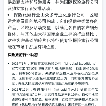
供后勤支持和导游服务，并为国际探险旅行公司
及独立旅行者安排活动。
探险旅游行业由众多专业化旅行公司、区域
运营商及目的地公司构成，它们提供种类繁多的
产品、区域及活动类型，以满足各自的客户细分
群体。与其他由大型国际企业主导的行业相比，
这种客户基础的碎片化特征使专业探险旅行公司
能在市场中占据有利位置。
探险旅游行业动态
2026年1月，林德布莱德探险公司（Lindblad Expeditions）
宣布推出"国家地理决议II"号极地探险船，该船造价2亿美
元，拥有100间套房、先进的冰级技术及环保动态定位系
统。该船将扩大南极和北极航线运力，同时提升乘客舒适
度，并最大限度减少对脆弱极地生态系统的环境影响。
2025年12月，奋进旅行社（Intrepid Travel）提前五年实
现"气候正效应"目标，运营排放抵消率达120%。该公司承诺
通过投资可再生能源、植树造林、直接空气捕获技术及运营
措施（包括电动车辆和减少航班依赖）来维持这一里程碑。