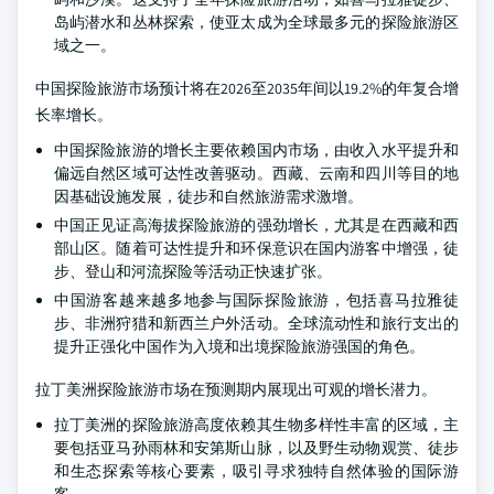
岛屿潜水和丛林探索，使亚太成为全球最多元的探险旅游区
域之一。
中国探险旅游市场预计将在2026至2035年间以19.2%的年复合增
长率增长。
中国探险旅游的增长主要依赖国内市场，由收入水平提升和
偏远自然区域可达性改善驱动。西藏、云南和四川等目的地
因基础设施发展，徒步和自然旅游需求激增。
中国正见证高海拔探险旅游的强劲增长，尤其是在西藏和西
部山区。随着可达性提升和环保意识在国内游客中增强，徒
步、登山和河流探险等活动正快速扩张。
中国游客越来越多地参与国际探险旅游，包括喜马拉雅徒
步、非洲狩猎和新西兰户外活动。全球流动性和旅行支出的
提升正强化中国作为入境和出境探险旅游强国的角色。
拉丁美洲探险旅游市场在预测期内展现出可观的增长潜力。
拉丁美洲的探险旅游高度依赖其生物多样性丰富的区域，主
要包括亚马孙雨林和安第斯山脉，以及野生动物观赏、徒步
和生态探索等核心要素，吸引寻求独特自然体验的国际游
客。