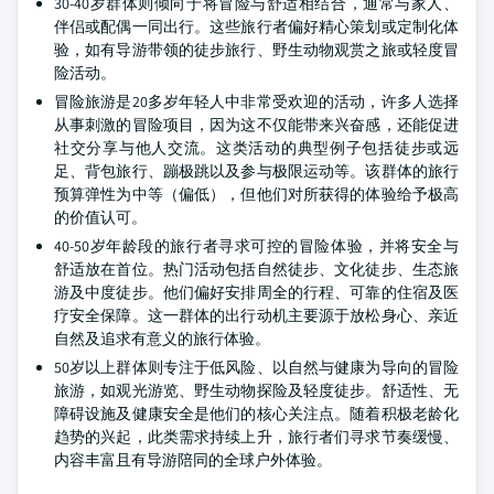
30-40岁群体则倾向于将冒险与舒适相结合，通常与家人、
伴侣或配偶一同出行。这些旅行者偏好精心策划或定制化体
验，如有导游带领的徒步旅行、野生动物观赏之旅或轻度冒
险活动。
冒险旅游是20多岁年轻人中非常受欢迎的活动，许多人选择
从事刺激的冒险项目，因为这不仅能带来兴奋感，还能促进
社交分享与他人交流。这类活动的典型例子包括徒步或远
足、背包旅行、蹦极跳以及参与极限运动等。该群体的旅行
预算弹性为中等（偏低），但他们对所获得的体验给予极高
的价值认可。
40-50岁年龄段的旅行者寻求可控的冒险体验，并将安全与
舒适放在首位。热门活动包括自然徒步、文化徒步、生态旅
游及中度徒步。他们偏好安排周全的行程、可靠的住宿及医
疗安全保障。这一群体的出行动机主要源于放松身心、亲近
自然及追求有意义的旅行体验。
50岁以上群体则专注于低风险、以自然与健康为导向的冒险
旅游，如观光游览、野生动物探险及轻度徒步。舒适性、无
障碍设施及健康安全是他们的核心关注点。随着积极老龄化
趋势的兴起，此类需求持续上升，旅行者们寻求节奏缓慢、
内容丰富且有导游陪同的全球户外体验。