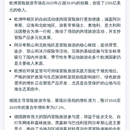
欧洲冒险旅游市场在2025年占据39.8%的份额，创造了2391亿美
元的收入。
欧洲申根区的自由流动使跨国冒险旅行更加便捷，涵盖阿尔
卑斯、沿海和北欧地区。游客常将瑞士、奥地利、意大利和
法国整合为单一行程，推动了强劲的跨境旅游流动，并支持
冒险产品多元化发展。
阿尔卑斯山和北欧地区是冒险旅游的核心枢纽，提供滑雪、
徒步、登山和冰川探险等活动。完善的基础设施与安全标准
吸引了国内外游客。季节性冬季运动旅游在多个欧洲国家仍
是主要收入来源。
欧洲在环保监管与可持续冒险旅游实践方面处于领先地位。
严格的保护政策与生态旅游框架鼓励低影响旅行。绿色旅游
需求的增长正在塑造产品开发，尤其是在受保护的山地与沿
海生态系统中。
德国主导冒险旅游市场，展现出强劲的增长潜力，预计2026至
2035年的复合年增长率为17.2%。
德国拥有强大的国内冒险旅游参与度，得益于徒步文化、自
行车网络和森林旅游。黑森林与巴伐利亚阿尔卑斯山是主要
景点，推动了当地与区域游客对轻度与中度冒险体验的全年