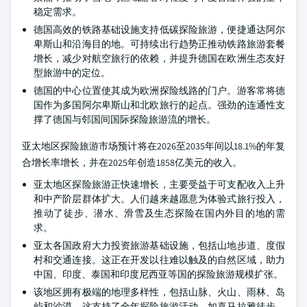
稳定需求。
德国高效的铁路基础设施支持低碳探险旅游，便捷通达阿尔
卑斯山和沿海目的地。可持续出行趋势正推动铁路旅游套餐
增长，减少对航空旅行的依赖，并提升德国在欧洲生态友好
型旅游中的定位。
德国的中心位置使其成为欧洲探险线路的门户。游客常将德
国作为多国阿尔卑斯山和北欧旅行的起点。强劲的连通性支
撑了德国与邻国间国际探险旅游流的增长。
亚太地区探险旅游市场预计将在2026至2035年间以18.1%的年复
合增长率增长，并在2025年创造1858亿美元的收入。
亚太地区探险旅游正快速增长，主要受益于可支配收入上升
和中产阶层群体扩大。人们越来越愿意为体验式旅行投入，
推动了徒步、潜水、滑雪及生态探险在国内外目的地的需
求。
亚太各国政府大力投资旅游基础设施，包括山地步道、度假
村和交通连接。这正在开发以往难以触及的自然区域，助力
中国、印度、泰国和印度尼西亚等国的探险旅游规模扩张。
该地区拥有极端的地理多样性，包括山脉、火山、雨林、岛
屿和沙漠。这支持了全年探险旅游活动，如喜马拉雅徒步、