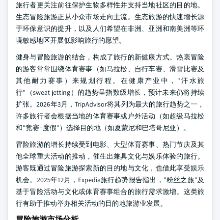
旅行者更关注前往保护生物多样性并支持当地社区的目的地。
生态冒险旅游正从小众市场走向主流。生态旅游的快速增长源
于环保意识的提升，以及人们希望在非洲、亚洲和南美洲等环
境敏感地区开展低影响旅行的愿望。
健身与冒险旅游的结合，构成了旅行的新健康方式。热衷冒险
的游客常常围绕体育赛事（如马拉松、自行车赛、滑雪比赛及
其他耐力赛事）来规划行程。在健康产业中，"汗水旅
行"（sweat jetting）的趋势呈指数级增长，预计未来仍将持续
扩张。2026年3月，TripAdvisor将其列为最大的旅行趋势之一，
许多旅行者会根据当地的体育赛事或户外活动（如超级马拉松
和"竞赛+度假"）选择目的地（如夏蒙尼和巴塔哥尼亚）。
冒险旅游的增长持续受到电影、大型体育赛事、热门节庆及其
他全球重大活动的推动，催生出兼具文化与娱乐体验的旅行。
游客既通过冒险旅游探索新的目的地与文化，也借此享受娱乐
机会。2025年12月，Expedia旅行趋势报告指出，"粉丝之旅"及
基于冒险活动与文化或体育赛事组合的旅行需求激增。这类旅
行有助于推动举办相关活动的目的地旅游业发展。
冒险旅游市场分析