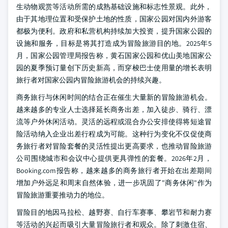
生动物观赏等活动所需的成熟基础设施和标志性景观。此外，
由于其地理位置和受保护土地的性质，国家公园对国内外游客
都极为便利。政府和私营机构持续加大投资，提升国家公园的
设施和服务，目标是将其打造成为冒险旅游目的地。2025年5
月，国家公园管理局报告称，黄石国家公园和优山美地国家公
园的夏季预订量创下历史新高，而穿梭巴士使用量的增长表明
旅行者对国家公园内冒险旅游机会的持续兴趣。
商务旅行与休闲时间的结合正在催生大量新的冒险旅游机会。
越来越多的专业人士选择延长商务出差，加入徒步、骑行、漂
流等户外休闲活动。灵活的远程或混合办公安排使得将短途冒
险活动纳入企业出差行程成为可能。这种行为变化不仅促使商
务旅行者对冒险套餐的灵活性提出更高要求，也推动冒险旅游
公司围绕城市和会议中心提供更具弹性的套餐。2026年2月，
Booking.com报告称，越来越多的商务旅行者开始在出差期间
增加户外远足和周末自然体验，进一步巩固了"商务休闲"作为
冒险旅游重要推动力的地位。
冒险目的地因马拉松、越野赛、自行车赛事、攀岩节和耐力赛
等活动的兴起而吸引大量冒险旅行者和观众。除了刺激住宿、