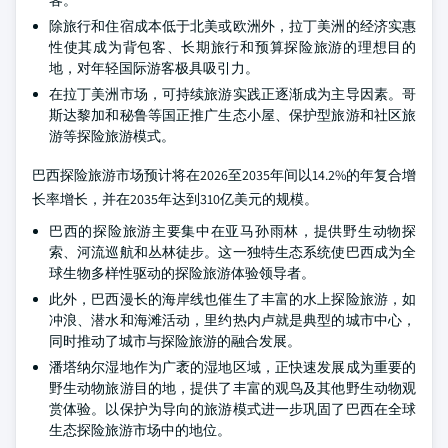
除旅行和住宿成本低于北美或欧洲外，拉丁美洲的经济实惠
性使其成为背包客、长期旅行和预算探险旅游的理想目的
地，对年轻国际游客极具吸引力。
在拉丁美洲市场，可持续旅游实践正逐渐成为主导因素。哥
斯达黎加和秘鲁等国正推广生态小屋、保护型旅游和社区旅
游等探险旅游模式。
巴西探险旅游市场预计将在2026至2035年间以14.2%的年复合增
长率增长，并在2035年达到310亿美元的规模。
巴西的探险旅游主要集中在亚马孙雨林，提供野生动物探
索、河流巡航和丛林徒步。这一独特生态系统使巴西成为全
球生物多样性驱动的探险旅游体验领导者。
此外，巴西漫长的海岸线也催生了丰富的水上探险旅游，如
冲浪、潜水和海滩活动，里约热内卢就是典型的城市中心，
同时推动了城市与探险旅游的融合发展。
潘塔纳尔湿地作为广袤的湿地区域，正快速发展成为重要的
野生动物旅游目的地，提供了丰富的观鸟及其他野生动物观
赏体验。以保护为导向的旅游模式进一步巩固了巴西在全球
生态探险旅游市场中的地位。