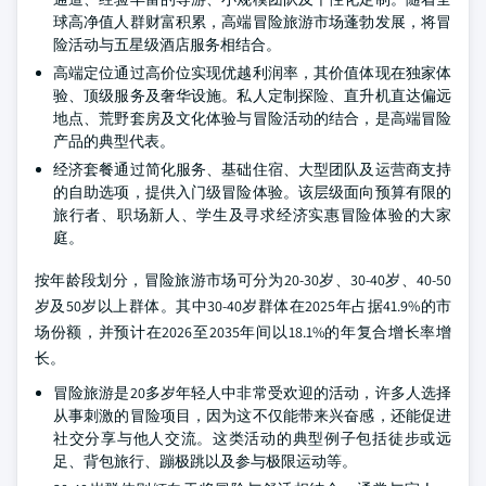
球高净值人群财富积累，高端冒险旅游市场蓬勃发展，将冒
险活动与五星级酒店服务相结合。
高端定位通过高价位实现优越利润率，其价值体现在独家体
验、顶级服务及奢华设施。私人定制探险、直升机直达偏远
地点、荒野套房及文化体验与冒险活动的结合，是高端冒险
产品的典型代表。
经济套餐通过简化服务、基础住宿、大型团队及运营商支持
的自助选项，提供入门级冒险体验。该层级面向预算有限的
旅行者、职场新人、学生及寻求经济实惠冒险体验的大家
庭。
按年龄段划分，冒险旅游市场可分为20-30岁、30-40岁、40-50
岁及50岁以上群体。其中30-40岁群体在2025年占据41.9%的市
场份额，并预计在2026至2035年间以18.1%的年复合增长率增
长。
冒险旅游是20多岁年轻人中非常受欢迎的活动，许多人选择
从事刺激的冒险项目，因为这不仅能带来兴奋感，还能促进
社交分享与他人交流。这类活动的典型例子包括徒步或远
足、背包旅行、蹦极跳以及参与极限运动等。