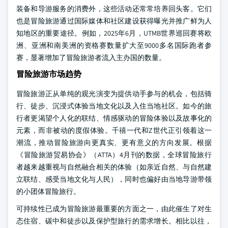
装备和导游服务的消费外，这些活动还常常培养回头客。它们
也是冒险旅游通过国际媒体和社区建设获得曝光并推广鲜为人
知地区的重要途径。例如，2025年6月，UTMB世界巡回赛将欧
洲、亚洲和南美洲的资格赛数量扩大至9000多名国际跑者参
赛，显著增加了冒险旅游者流入主办国的数量。
冒险旅游市场趋势
冒险旅游正从单纯的观光演变为提供动手参与的机会，包括骑
行、徒步、沉浸式体验当地文化以及入住当地社区。如今的旅
行者更渴望个人化的联结、情感驱动的冒险体验以及故事化的
元素，而非被动的度假体验。千禧一代和Z世代正引领着这一
潮流，推动冒险旅游向更真实、更有意义的方向发展。根据
《冒险旅游贸易协会》（ATTA）4月刊的数据，全球冒险旅行
者越来越重视与自然融合相关的体验（如亲近自然、与自然建
立联结、感受当地文化与人民），同时也偏好由当地导游带领
的小团体冒险旅行。
可持续性已成为冒险旅游最重要的方面之一，由此催生了对生
态住宿、碳中和徒步以及保护型旅行的需求增长。相比以往，