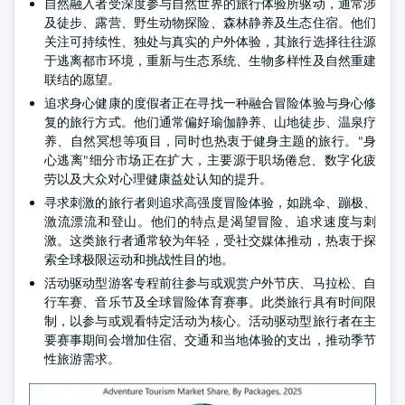
自然融入者受深度参与自然世界的旅行体验所驱动，通常涉
及徒步、露营、野生动物探险、森林静养及生态住宿。他们
关注可持续性、独处与真实的户外体验，其旅行选择往往源
于逃离都市环境，重新与生态系统、生物多样性及自然重建
联结的愿望。
追求身心健康的度假者正在寻找一种融合冒险体验与身心修
复的旅行方式。他们通常偏好瑜伽静养、山地徒步、温泉疗
养、自然冥想等项目，同时也热衷于健身主题的旅行。"身
心逃离"细分市场正在扩大，主要源于职场倦怠、数字化疲
劳以及大众对心理健康益处认知的提升。
寻求刺激的旅行者则追求高强度冒险体验，如跳伞、蹦极、
激流漂流和登山。他们的特点是渴望冒险、追求速度与刺
激。这类旅行者通常较为年轻，受社交媒体推动，热衷于探
索全球极限运动和挑战性目的地。
活动驱动型游客专程前往参与或观赏户外节庆、马拉松、自
行车赛、音乐节及全球冒险体育赛事。此类旅行具有时间限
制，以参与或观看特定活动为核心。活动驱动型旅行者在主
要赛事期间会增加住宿、交通和当地体验的支出，推动季节
性旅游需求。