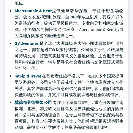
地位。
Abercrombie & Kent
提供全球奢华探险，专注于野生动物
园、极地地区和定制旅程。自1962年成立以来，其客户群体
为富裕旅行者，提供五星级目的地、专业向导和独家定制游
览。作为知名的探险旅游供应商，Abercrombie & Kent已成
为高端探险旅游的最佳选择之一。
G Adventures
是全球七大洲规模最大的小团体冒险旅行运营
商之一，拥有超过700条旅行线路。公司致力于社区旅游与
可持续发展，打造真实且有意义的当地体验。主要服务于预
算和中端旅行者，特别是寻求社会责任感与文化沉浸式冒险
的年轻一代。
Intrépid Travel
在其负责任旅行模式下，在120多个国家提供
团队游服务。公司专注于碳减排，并与当地供应商建立合作
关系。其客户群体为环保意识强的冒险旅行者，他们追求真
实低影响的体验，并支持可持续发展承诺与社会影响倡议。
林德布莱德探险公司
专注于船基冒险旅行，重点开发前往南
极洲、北极、加拉帕戈斯群岛及世界其他偏远地区的探险线
路。公司与国家地理合作，在专业导游带领下提供探索与教
育项目。其客户主要为富裕人士，他们希望近距离观察野生
动物、获得专业科学解读，并享受高端探险邮轮旅行。