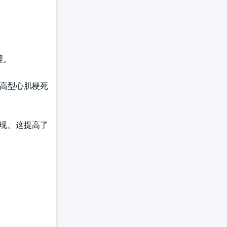
理。
段抬高型心肌梗死
发现。这提高了