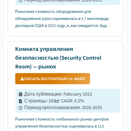
Рыночная стоимость оборудования для
обнаружения угроз оценивалась в 5,7 миллиарда
долларов США в 2025 году, и, как ожидается, будет
расти с среднегодовым темпом роста (CAGR) в
7,2% в период с 2026 по 2035 годы, что обусловлено
увеличением бюджетов на оборону и внутреннюю
Комната управления
безопасность....
безопасностью (Security Control
Room) — рынок
СКАЧАТЬ БЕСПЛАТНЫЙ PDF-ФАЙЛ
Дата публикации
:
February 2022
Страницы
:
185
CAGR:
6.2
%
Период прогнозирования
:
2026-2035
Рыночная стоимость глобального рынка центров
управления безопасностью оценивалась в 11,5