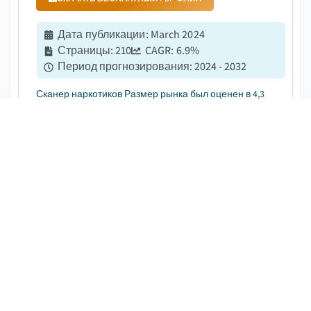
Дата публикации
:
March 2024
Страницы
:
210
CAGR:
6.9
%
Период прогнозирования
:
2024 - 2032
Сканер наркотиков Размер рынка был оценен в 4,3
миллиарда долларов США в 2023 году и, по
оценкам, зарегистрируется в CAGR более 6,9% в
период с 2024 по 2032 год....
Рынок пограничной безопасности
СКАЧАТЬ БЕСПЛАТНЫЙ PDF-ФАЙЛ
Дата публикации
:
December 2023
Страницы
:
220
CAGR:
5.5
%
Период прогнозирования
:
2024 to 2032
Безопасность границ Размер рынка был оценен