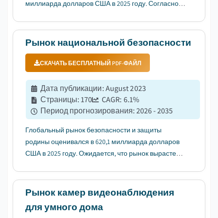
миллиарда долларов США в 2025 году. Согласно
последнему отчету, опубликованному Global
Market Insights Inc., ожидается, что рынок вырастет
с 12,1 миллиарда долларов США в 2026 году до 20,8
Рынок национальной безопасности
миллиарда долларов США...
СКАЧАТЬ БЕСПЛАТНЫЙ PDF-ФАЙЛ
Дата публикации
:
August 2023
Страницы
:
170
CAGR:
6.1
%
Период прогнозирования
:
2026 - 2035
Глобальный рынок безопасности и защиты
родины оценивался в 620,1 миллиарда долларов
США в 2025 году. Ожидается, что рынок вырастет с
651,5 миллиарда долларов США в 2026 году до
923,9 миллиарда долларов США в 2031 году и до
1,11 триллиона долларов США к 2035 году....
Рынок камер видеонаблюдения
для умного дома