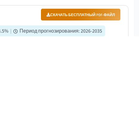
СКАЧАТЬ БЕСПЛАТНЫЙ PDF-ФАЙЛ
3.5
%
|
Период прогнозирования
:
2026-2035
2025 году, и, как ожидается, будет расти с
оды, что обусловлено ростом тенденций к
ение жилищных условий....
СКАЧАТЬ БЕСПЛАТНЫЙ PDF-ФАЙЛ
8.7
%
|
Период прогнозирования
:
2026-2035
в 11,9 миллиарда долларов США в 2025 году.
26 году до 27,6 миллиарда долларов США в 2035