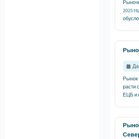
Рыночн
2025 го
обусло
Рыно
Да
Рынок 
расти 
ЕЦБ и 
Рыно
Севе