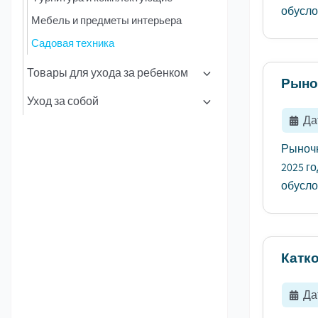
обусло
Мебель и предметы интерьера
Садовая техника
Товары для ухода за ребенком
Рыно
Уход за собой
Да
Рыночн
2025 го
обусло
Катк
Да