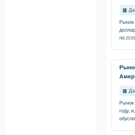
Да
Рынок 
доллар
по 203
Рыно
Амер
Да
Рынок 
году, и
обусло