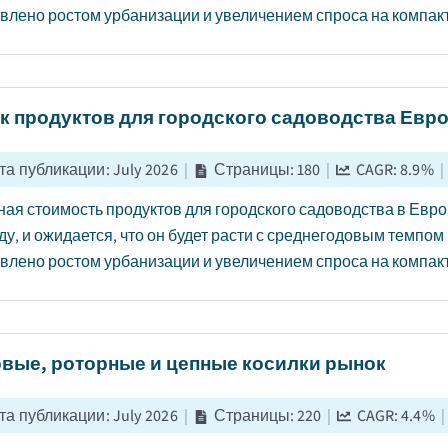
влено ростом урбанизации и увеличением спроса на компакт
к продуктов для городского садоводства Евр
та публикации
:
July 2026
|
Страницы
:
180
|
CAGR:
8.9
%
|
ая стоимость продуктов для городского садоводства в Евр
ду, и ожидается, что он будет расти с среднегодовым темпом р
влено ростом урбанизации и увеличением спроса на компакт
овые, роторные и цепные косилки рынок
та публикации
:
July 2026
|
Страницы
:
220
|
CAGR:
4.4
%
|