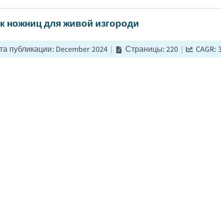
к ножниц для живой изгороди
та публикации
:
December 2024
|
Страницы
:
220
|
CAGR:
садовых ножниц оценивался в 861,7 миллиона долларов США в 
годовым темпом роста (CAGR) 3,5% в период с 2026 по 2035 г
ойству открытых пространств и расходов на ремонт и улучш
к беспроводного садового оборудования
та публикации
:
September 2024
|
Страницы
:
250
|
CAGR:
й рынок беспроводного садового оборудования оценивался 
тся, что рынок вырастет с 13 миллиардов долларов США в 20
при среднегодовом темпе роста (CAGR) 8,7%....