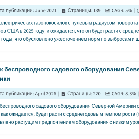
та публикации
:
June 2021
|
Страницы
:
139
|
CAGR:
5
%
|
электрических газонокосилок с нулевым радиусом поворота
ов США в 2025 году, и ожидается, что он будет расти с средн
5 годы, что обусловлено ужесточением норм по выбросам и 
к беспроводного садового оборудования Сев
ики
та публикации
:
April 2026
|
Страницы
:
220
|
CAGR:
8.3
%
|
беспроводного садового оборудования Северной Америки о
, как ожидается, будет расти с среднегодовым темпом роста (C
влено растущим предпочтением оборудования с низким уров