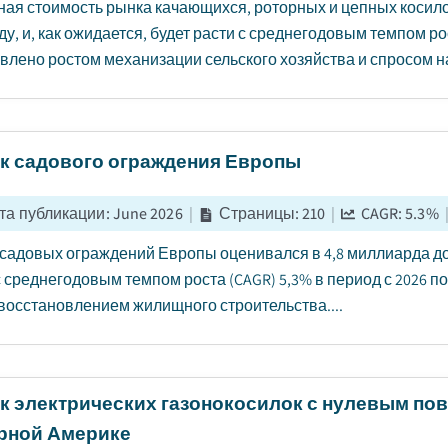
ая стоимость рынка качающихся, роторных и цепных косило
ду, и, как ожидается, будет расти с среднегодовым темпом рос
влено ростом механизации сельского хозяйства и спросом н
к садового ограждения Европы
та публикации
:
June 2026
|
Страницы
:
210
|
CAGR:
5.3
%
садовых ограждений Европы оценивался в 4,8 миллиарда долл
с среднегодовым темпом роста (CAGR) 5,3% в период с 2026 п
восстановлением жилищного строительства....
к электрических газонокосилок с нулевым по
рной Америке