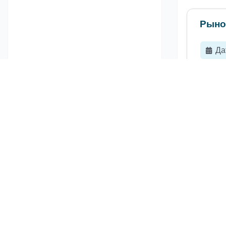
Рыно
Да
Рынок 
средне
обустр
Рыно
Да
Мирово
Ожидае
году, 