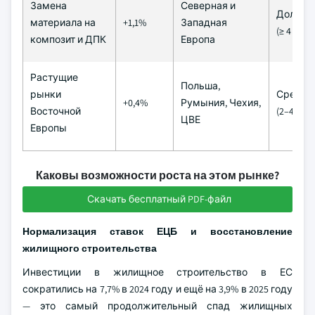
Замена
Северная и
Долгос
материала на
+1,1%
Западная
(≥ 4 года
композит и ДПК
Европа
Растущие
Польша,
рынки
Средне
+0,4%
Румыния, Чехия,
Восточной
(2–4 год
ЦВЕ
Европы
Каковы возможности роста на этом рынке?
Скачать бесплатный PDF-файл
Нормализация ставок ЕЦБ и восстановление
жилищного строительства
Инвестиции в жилищное строительство в ЕС
сократились на 7,7% в 2024 году и ещё на 3,9% в 2025 году
— это самый продолжительный спад жилищных