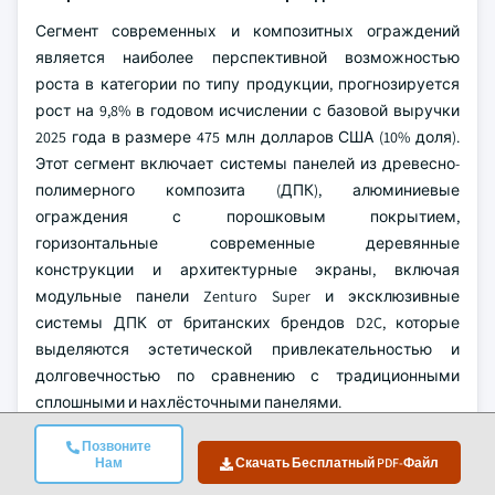
Сегмент современных и композитных ограждений
является наиболее перспективной возможностью
роста в категории по типу продукции, прогнозируется
рост на 9,8% в годовом исчислении с базовой выручки
2025 года в размере 475 млн долларов США (10% доля).
Этот сегмент включает системы панелей из древесно-
полимерного композита (ДПК), алюминиевые
ограждения с порошковым покрытием,
горизонтальные современные деревянные
конструкции и архитектурные экраны, включая
модульные панели Zenturo Super и эксклюзивные
системы ДПК от британских брендов D2C, которые
выделяются эстетической привлекательностью и
долговечностью по сравнению с традиционными
сплошными и нахлёсточными панелями.
Сегмент Лап-панелей/Федербордов, занимающий 18%
Позвоните
Нам
Скачать Бесплатный PDF-Файл
рынка в 2025 году, испытывает наибольшее сокращение
доли, снижаясь до 15% к 2035 году с CAGR 3,8%,