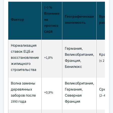
(~) %
Влияние
Географическая
Времен
Фактор
на
значимость
рамки 
прогноз
CAGR
Нормализация
Германия,
ставок ЕЦБ и
Великобритания,
Кратко
восстановление
+1,8%
Франция,
(≤ 2 года
жилищного
Бенилюкс
строительства
Волна замены
Великобритания,
деревянных
Германия,
Средне
+0,9%
заборов после
Северная
(2–4 год
1990 года
Франция