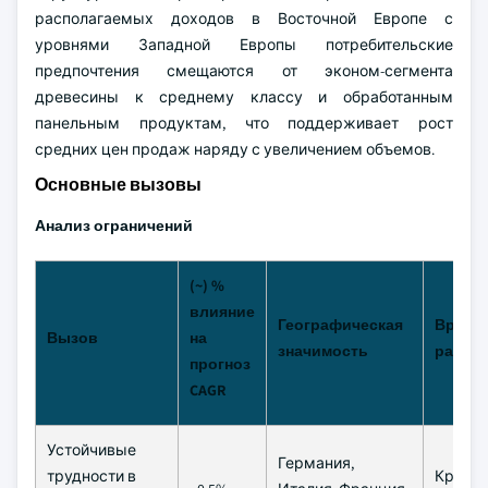
располагаемых доходов в Восточной Европе с
уровнями Западной Европы потребительские
предпочтения смещаются от эконом-сегмента
древесины к среднему классу и обработанным
панельным продуктам, что поддерживает рост
средних цен продаж наряду с увеличением объемов.
Основные вызовы
Анализ ограничений
(~) %
влияние
Географическая
Време
Вызов
на
значимость
рамки
прогноз
CAGR
Устойчивые
Германия,
трудности в
Кратк