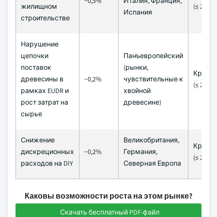
−0,5%
Италия, Франция,
жилищном
(≤ 2 год
Испания
строительстве
Нарушение
цепочки
Панъевропейский
поставок
(рынки,
Кратк
древесины в
−0,2%
чувствительные к
(≤ 2 год
рамках EUDR и
хвойной
рост затрат на
древесине)
сырье
Снижение
Великобритания,
Кратк
дискреционных
−0,2%
Германия,
(≤ 2 год
расходов на DIY
Северная Европа
Каковы возможности роста на этом рынке?
Скачать бесплатный PDF-файл