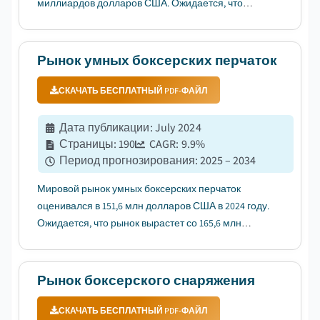
миллиардов долларов США. Ожидается, что
рынок вырастет с 12,5 млрд долларов США в 2025
году до 18,3 млрд долларов США в 2034 году при
среднегодовом темпе роста 4,3%. ...
Рынок умных боксерских перчаток
СКАЧАТЬ БЕСПЛАТНЫЙ PDF-ФАЙЛ
Дата публикации
:
July 2024
Страницы
:
190
CAGR:
9.9
%
Период прогнозирования
:
2025 – 2034
Мировой рынок умных боксерских перчаток
оценивался в 151,6 млн долларов США в 2024 году.
Ожидается, что рынок вырастет со 165,6 млн
долларов США в 2025 году до 388,7 млн долларов
США в 2034 году при среднегодовом темпе роста
9,9%....
Рынок боксерского снаряжения
СКАЧАТЬ БЕСПЛАТНЫЙ PDF-ФАЙЛ