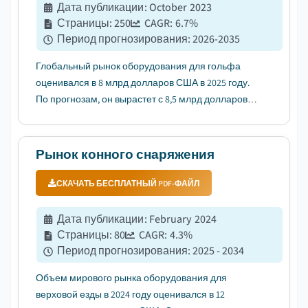
Дата публикации
:
October 2023
Страницы
:
250
CAGR:
6.7
%
Период прогнозирования
:
2026-2035
Глобальный рынок оборудования для гольфа
оценивался в 8 млрд долларов США в 2025 году.
По прогнозам, он вырастет с 8,5 млрд долларов
США в 2026 году до 15,3 млрд долларов США в 2035
году, с темпом роста CAGR 6,7%, согласно
последнему отчету, опубликованному компанией
Рынок конного снаряжения
Global Market Insights Inc....
СКАЧАТЬ БЕСПЛАТНЫЙ PDF-ФАЙЛ
Дата публикации
:
February 2024
Страницы
:
80
CAGR:
4.3
%
Период прогнозирования
:
2025 - 2034
Объем мирового рынка оборудования для
верховой езды в 2024 году оценивался в 12