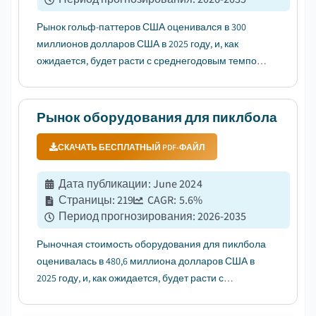
Рынок гольф-паттеров США оценивался в 300
миллионов долларов США в 2025 году, и, как
ожидается, будет расти с среднегодовым темпом
роста (CAGR) 3,9% в период с 2026 по 2035 год
благодаря передовым технологиям момента
инерции (MOI) и компенсации ошибок....
Рынок оборудования для пиклбола
СКАЧАТЬ БЕСПЛАТНЫЙ PDF-ФАЙЛ
Дата публикации
:
June 2024
Страницы
:
219
CAGR:
5.6
%
Период прогнозирования
:
2026-2035
Рыночная стоимость оборудования для пиклбола
оценивалась в 480,6 миллиона долларов США в
2025 году, и, как ожидается, будет расти с
среднегодовым темпом роста (CAGR) в 5,6% в
период с 2026 по 2035 год, что обусловлено