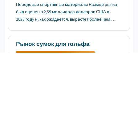
Передовые спортивные материалы Размер рынка
был оценен в 2,55 миллиарда долларов США в
2023 году и, как ожидается, вырастет более чем на
5% в период между 2024 и 2032 годами....
Рынок сумок для гольфа
СКАЧАТЬ БЕСПЛАТНЫЙ PDF-ФАЙЛ
Дата публикации
:
March 2024
Страницы
:
182
CAGR:
5.6
%
Период прогнозирования
:
2024 - 2032
Размер рынка сумок для гольфа был оценен в 1,02
миллиарда долларов США в 2023 году и, как
ожидается, зарегистрирует CAGR в 5,6% между
2024 и 2032 годами....