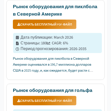
растущей популярностью пиклбола среди
Рынок оборудования для пиклбола
различных слоёв населения....
в Северной Америке
СКАЧАТЬ БЕСПЛАТНЫЙ PDF-ФАЙЛ
Дата публикации
:
March 2026
Страницы
:
180
CAGR:
6
%
Период прогнозирования
:
2026-2035
Рынок оборудования для пиклбола в Северной
Америке оценивался в 196,7 миллиона долларов
США в 2025 году, и, как ожидается, будет расти с
среднегодовым темпом роста (CAGR) в 6% в
период с 2026 по 2035 годы, что обусловлено
быстрым расширением специализированных
Рынок оборудования для гольфа
площадок для пиклбола....
СКАЧАТЬ БЕСПЛАТНЫЙ PDF-ФАЙЛ