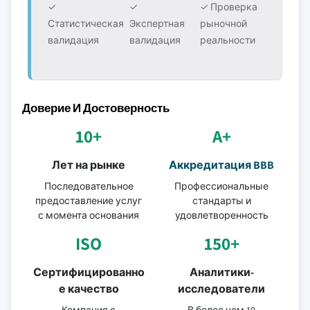
✓
✓
✓ Проверка
Статистическая
Экспертная
рыночной
валидация
валидация
реальности
Доверие И Достоверность
10+
A+
Лет на рынке
Аккредитация BBB
Последовательное
Профессиональные
предоставление услуг
стандарты и
с момента основания
удовлетворенность
ISO
150+
Сертифицированно
Аналитики-
е качество
исследователи