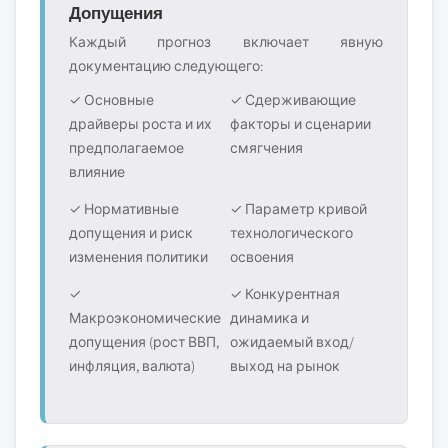
Допущения
Каждый прогноз включает явную
документацию следующего:
✓ Основные
✓ Сдерживающие
драйверы роста и их
факторы и сценарии
предполагаемое
смягчения
влияние
✓ Нормативные
✓ Параметр кривой
допущения и риск
технологического
изменения политики
освоения
✓
✓ Конкурентная
Макроэкономические
динамика и
допущения (рост ВВП,
ожидаемый вход/
инфляция, валюта)
выход на рынок