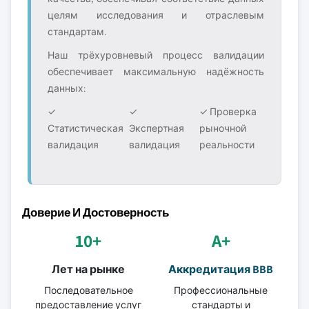
целям исследования и отраслевым
стандартам.
Наш трёхуровневый процесс валидации
обеспечивает максимальную надёжность
данных:
✓
✓
✓ Проверка
Статистическая
Экспертная
рыночной
валидация
валидация
реальности
Доверие И Достоверность
10+
A+
Лет на рынке
Аккредитация BBB
Последовательное
Профессиональные
предоставление услуг
стандарты и