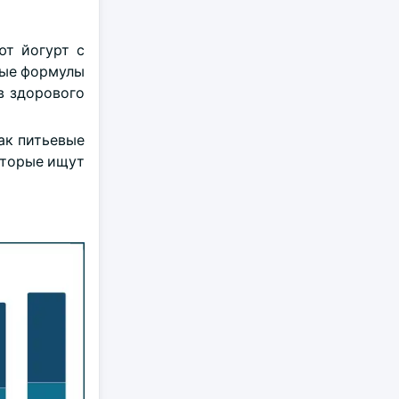
ют йогурт с
вые формулы
в здорового
ак питьевые
оторые ищут