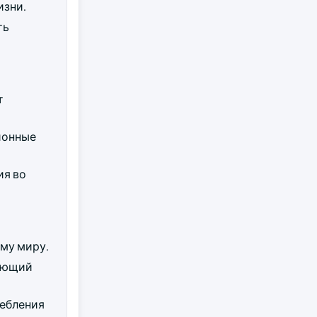
изни.
ть
т
ионные
ия во
му миру.
ряющий
ребления