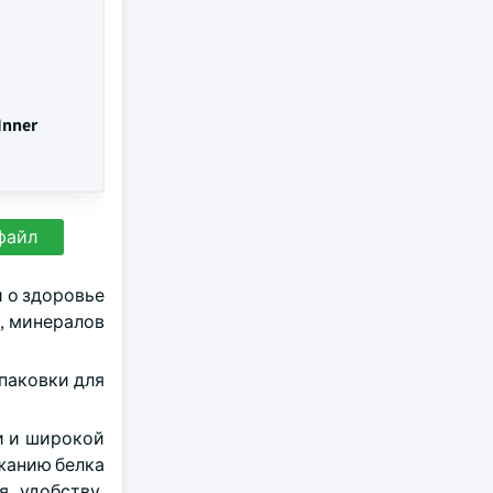
Inner
файл
 о здоровье
, минералов
упаковки для
и и широкой
жанию белка
я удобству.