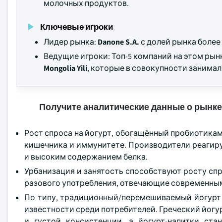
молочных продуктов.
Ключевые игроки
Лидер рынка:
Danone S.A.
с долей рынка более
Ведущие игроки: Топ-5 компаний на этом ры
Mongolia Yili
, которые в совокупности занима
Получите аналитические данные о рынке
Рост спроса на йогурт, обогащённый пробиотика
кишечника и иммунитете. Производители реагир
и высоким содержанием белка.
Урбанизация и занятость способствуют росту спр
разового употребления, отвечающие современным
По типу, традиционный/перемешиваемый йогурт з
известности среди потребителей. Греческий йог
и густой консистенции, а йогурт-напитки ст