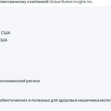
икованному компанией Global Market Insights Inc.
ов США
 США
хоокеанский регион
робиотических и полезных для здоровья кишечника мол