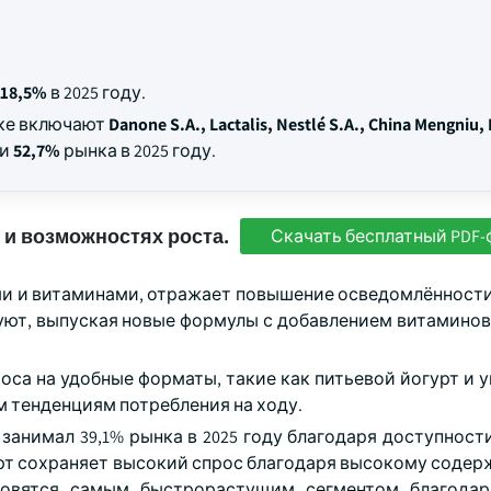
18,5%
в 2025 году.
нке включают
Danone S.A., Lactalis, Nestlé S.A., China Mengniu, 
ли
52,7%
рынка в 2025 году.
 и возможностях роста.
Скачать бесплатный PDF-
ми и витаминами, отражает повышение осведомлённости
уют, выпуская новые формулы с добавлением витаминов
оса на удобные форматы, такие как питьевой йогурт и 
 тенденциям потребления на ходу.
анимал 39,1% рынка в 2025 году благодаря доступност
урт сохраняет высокий спрос благодаря высокому содер
ановятся самым быстрорастущим сегментом благодар