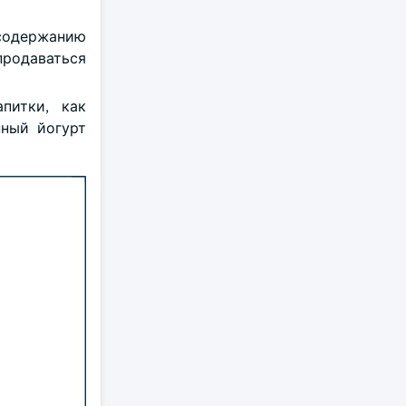
 содержанию
продаваться
питки, как
нный йогурт