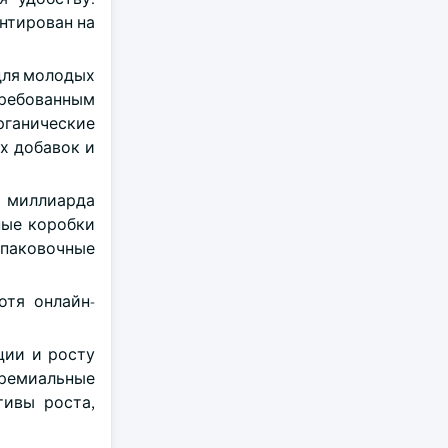
нтирован на
 для молодых
требованным
рганические
х добавок и
5 миллиарда
ные коробки
упаковочные
отя онлайн-
ции и росту
премиальные
тивы роста,