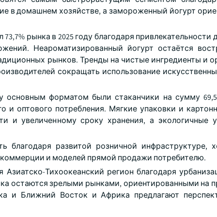
ие в домашнем хозяйстве, а замороженный йогурт орие
 73,7% рынка в 2025 году благодаря привлекательности
ожений. Неароматизированный йогурт остаётся вос
адиционных рынков. Тренды на чистые ингредиенты и о
производителей сокращать использование искусственны
ду основным форматом были стаканчики на сумму 69,
о и оптового потребления. Мягкие упаковки и картон
ти и увеличенному сроку хранения, а экологичные 
ь благодаря развитой розничной инфраструктуре, х
 коммерции и моделей прямой продажи потребителю.
я Азиатско-Тихоокеанский регион благодаря урбаниза
рика остаются зрелыми рынками, ориентированными на 
ка и Ближний Восток и Африка предлагают перспек