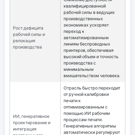
квалифицированной
рабочей силы в ведущих
производственных
экономиках ускоряет
Рост дефицита
переход к
рабочей силы и
автоматизированным
релокация
линиям беспроводных
производства
принтеров, обеспечивая
высокий объем и точность
производства с
минимальным
вмешательством человека.
Отрасль быстро переходит
от ручной калибровки
печати к
оптимизированным с
помощью ИИ рабочим
ИИ, генеративное
процессам печати.
проектирование и
Генеративные алгоритмы
интеграция
автоматически регулируют