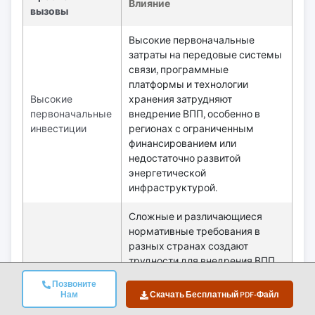
Влияние
вызовы
Высокие первоначальные
затраты на передовые системы
связи, программные
платформы и технологии
Высокие
хранения затрудняют
первоначальные
внедрение ВПП, особенно в
инвестиции
регионах с ограниченным
финансированием или
недостаточно развитой
энергетической
инфраструктурой.
Сложные и различающиеся
нормативные требования в
разных странах создают
трудности для внедрения ВПП.
Сложные
Соответствие правилам сетей,
нормативные
Позвоните
рыночным правилам и
Нам
Скачать Бесплатный PDF-Файл
рамки
стандартам кибербезопасности