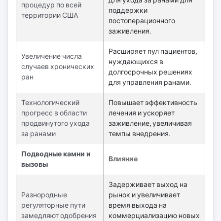
для ухода за ранами для
процедур по всей
поддержки
территории США
постоперационного
заживления.
Расширяет пул пациентов,
Увеличение числа
нуждающихся в
случаев хронических
долгосрочных решениях
ран
для управления ранами.
Технологический
Повышает эффективность
прогресс в области
лечения и ускоряет
продвинутого ухода
заживление, увеличивая
за ранами
темпы внедрения.
Подводные камни и
Влияние
вызовы
Задерживает выход на
Разнородные
рынок и увеличивает
регуляторные пути
время выхода на
замедляют одобрения
коммерциализацию новых