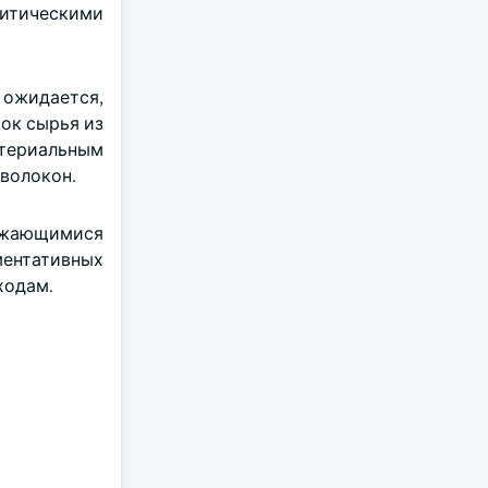
итическими
 ожидается,
ток сырья из
атериальным
 волокон.
лжающимися
ентативных
ходам.