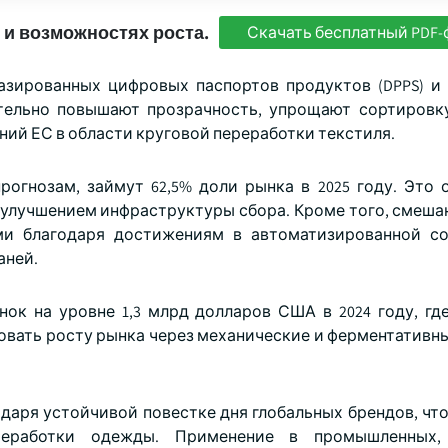
 и возможностях роста.
Скачать бесплатный PDF-
азированных цифровых паспортов продуктов (DPPS) и
тельно повышают прозрачность, упрощают сортировк
ий ЕС в области круговой переработки текстиля.
рогнозам, займут 62,5% доли рынка в 2025 году. Это 
улучшением инфраструктуры сбора. Кроме того, смеша
ми благодаря достижениям в автоматизированной со
аней.
ок на уровне 1,3 млрд долларов США в 2024 году, гд
вовать росту рынка через механические и ферментативн
одаря устойчивой повестке дня глобальных брендов, чт
реработки одежды. Применение в промышленных,