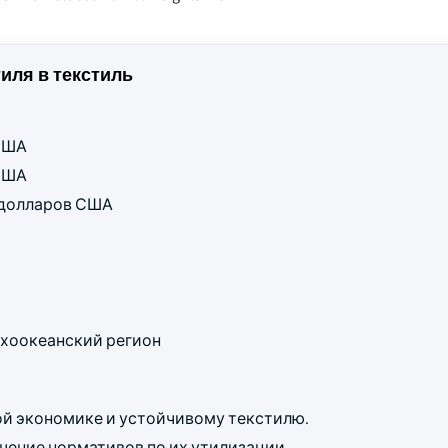
иля в текстиль
 США
 США
д долларов США
хоокеанский регион
ой экономике и устойчивому текстилю.
чение нормативов по их утилизации.