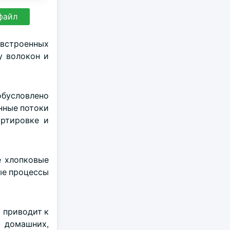
файл
 встроенных
у волокон и
обусловлено
нные потоки
ртировке и
е хлопковые
ые процессы
о приводит к
 домашних,