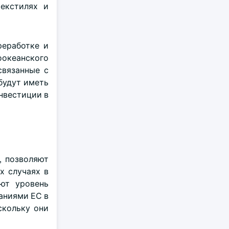
екстилях и
реработке и
оокеанского
связанные с
будут иметь
нвестиции в
, позволяют
х случаях в
ют уровень
аниями ЕС в
скольку они