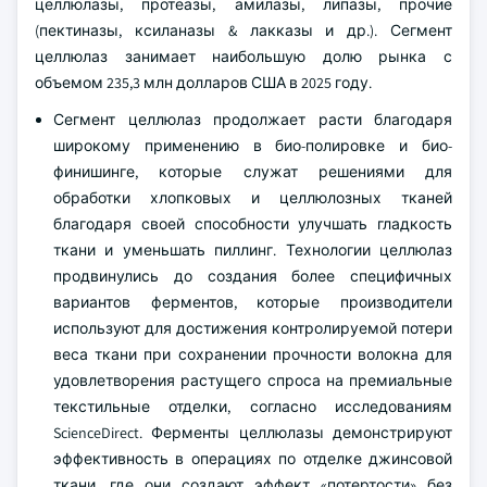
целлюлазы, протеазы, амилазы, липазы, прочие
(пектиназы, ксиланазы & лакказы и др.). Сегмент
целлюлаз занимает наибольшую долю рынка с
объемом 235,3 млн долларов США в 2025 году.
Сегмент целлюлаз продолжает расти благодаря
широкому применению в био-полировке и био-
финишинге, которые служат решениями для
обработки хлопковых и целлюлозных тканей
благодаря своей способности улучшать гладкость
ткани и уменьшать пиллинг. Технологии целлюлаз
продвинулись до создания более специфичных
вариантов ферментов, которые производители
используют для достижения контролируемой потери
веса ткани при сохранении прочности волокна для
удовлетворения растущего спроса на премиальные
текстильные отделки, согласно исследованиям
ScienceDirect. Ферменты целлюлазы демонстрируют
эффективность в операциях по отделке джинсовой
ткани, где они создают эффект «потертости» без