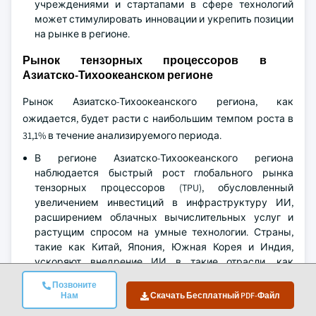
учреждениями и стартапами в сфере технологий
может стимулировать инновации и укрепить позиции
на рынке в регионе.
Рынок тензорных процессоров в
Азиатско-Тихоокеанском регионе
Рынок Азиатско-Тихоокеанского региона, как
ожидается, будет расти с наибольшим темпом роста в
31,1% в течение анализируемого периода.
В регионе Азиатско-Тихоокеанского региона
наблюдается быстрый рост глобального рынка
тензорных процессоров (TPU), обусловленный
увеличением инвестиций в инфраструктуру ИИ,
расширением облачных вычислительных услуг и
растущим спросом на умные технологии. Страны,
такие как Китай, Япония, Южная Корея и Индия,
ускоряют внедрение ИИ в такие отрасли, как
производство, здравоохранение и
Позвоните
автомобилестроение. Инициативы правительства,
Нам
Скачать Бесплатный PDF-Файл
большой пул талантов в сфере технологий и