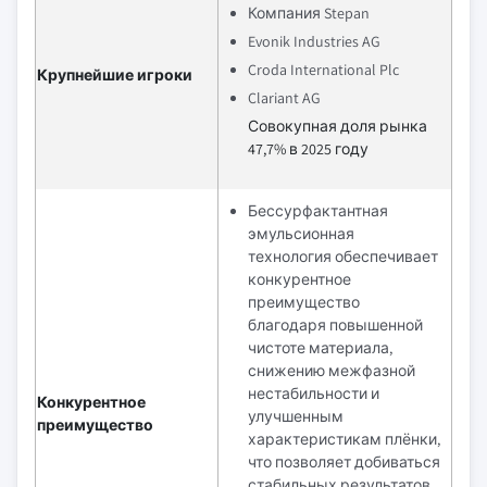
Компания Stepan
Evonik Industries AG
Croda International Plc
Крупнейшие игроки
Clariant AG
Совокупная доля рынка
47,7% в 2025 году
Бессурфактантная
эмульсионная
технология обеспечивает
конкурентное
преимущество
благодаря повышенной
чистоте материала,
снижению межфазной
нестабильности и
Конкурентное
улучшенным
преимущество
характеристикам плёнки,
что позволяет добиваться
стабильных результатов