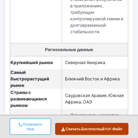
в приложениях,
требующих
контролируемой химии и
долговременной
стабильности.
Региональные данные
Крупнейший рынок
Северная Америка
Самый
быстрорастущий
Ближний Восток и Африка
рынок
Страны с
Саудовская Аравия, Южная
развивающимся
Африка, ОАЭ
рынком
Перспективы развития
технологии эмульсий без
Позвоните
ПАВ определяются
Нам
Скачать Бесплатный PDF-Файл
продолжающимися