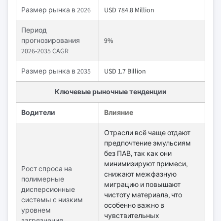
Размер рынка в 2026
USD 784.8 Million
Период
прогнозирования
9%
2026-2035 CAGR
Размер рынка в 2035
USD 1.7 Billion
Ключевые рыночные тенденции
Водители
Влияние
Отрасли всё чаще отдают
предпочтение эмульсиям
без ПАВ, так как они
минимизируют примеси,
Рост спроса на
снижают межфазную
полимерные
миграцию и повышают
дисперсионные
чистоту материала, что
системы с низким
особенно важно в
уровнем
чувствительных
загрязнения