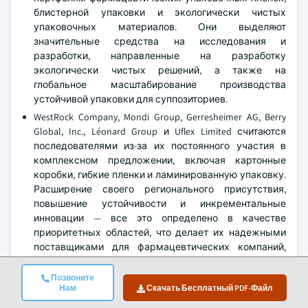
блистерной упаковки и экологически чистых
упаковочных материалов. Они выделяют
значительные средства на исследования и
разработки, направленные на разработку
экологически чистых решений, а также на
глобальное масштабирование производства
устойчивой упаковки для суппозиториев.
WestRock Company, Mondi Group, Gerresheimer AG, Berry
Global, Inc., Léonard Group и Uflex Limited считаются
последователями из-за их постоянного участия в
комплексном предложении, включая картонные
коробки, гибкие пленки и ламинированную упаковку.
Расширение своего регионального присутствия,
повышение устойчивости и инкрементальные
инновации — все это определено в качестве
приоритетных областей, что делает их надежными
поставщиками для фармацевтических компаний,
ищущих баланс между ценой и экологичностью.
Позвоните
Schott AG, Sonoco Products Company, Essentra Plc,
Нам
Скачать Бесплатный PDF-Файл
Furukawa Electric Co., Ltd. и Sealed Air Corporation