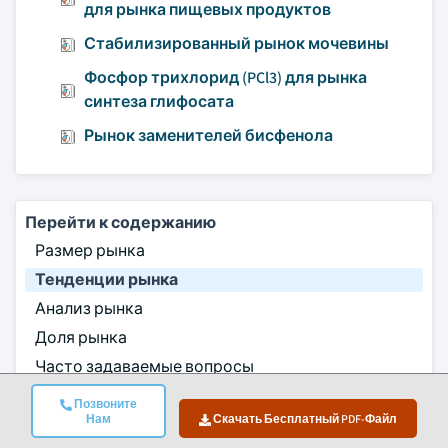
для рынка пищевых продуктов
Стабилизированный рынок мочевины
Фосфор трихлорид (PCl3) для рынка
синтеза глифосата
Рынок заменителей бисфенола
Перейти к содержанию
Размер рынка
Тенденции рынка
Анализ рынка
Доля рынка
Часто задаваемые вопросы
Методология исследования
Позвоните
Нам
Скачать Бесплатный PDF-Файл
Связанные отчёты