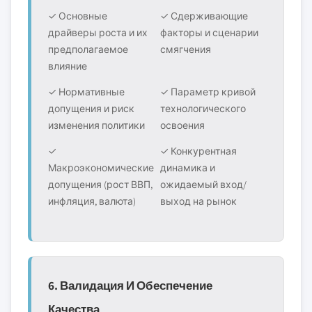
✓ Основные
✓ Сдерживающие
драйверы роста и их
факторы и сценарии
предполагаемое
смягчения
влияние
✓ Нормативные
✓ Параметр кривой
допущения и риск
технологического
изменения политики
освоения
✓
✓ Конкурентная
Макроэкономические
динамика и
допущения (рост ВВП,
ожидаемый вход/
инфляция, валюта)
выход на рынок
6. Валидация И Обеспечение
Качества