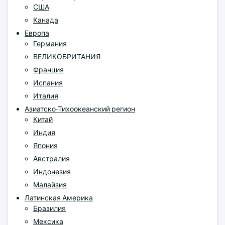
США
Канада
Европа
Германия
ВЕЛИКОБРИТАНИЯ
Франция
Испания
Италия
Азиатско-Тихоокеанский регион
Китай
Индия
Япония
Австралия
Индонезия
Малайзия
Латинская Америка
Бразилия
Мексика