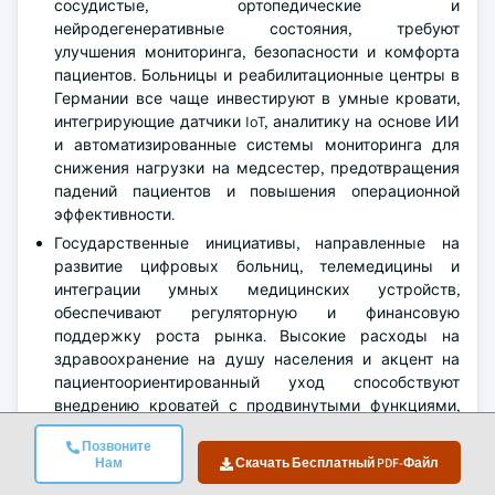
сосудистые, ортопедические и
нейродегенеративные состояния, требуют
улучшения мониторинга, безопасности и комфорта
пациентов. Больницы и реабилитационные центры в
Германии все чаще инвестируют в умные кровати,
интегрирующие датчики IoT, аналитику на основе ИИ
и автоматизированные системы мониторинга для
снижения нагрузки на медсестер, предотвращения
падений пациентов и повышения операционной
эффективности.
Государственные инициативы, направленные на
развитие цифровых больниц, телемедицины и
интеграции умных медицинских устройств,
обеспечивают регуляторную и финансовую
поддержку роста рынка. Высокие расходы на
здравоохранение на душу населения и акцент на
пациентоориентированный уход способствуют
внедрению кроватей с продвинутыми функциями,
такими как перераспределение давления,
Позвоните
мониторинг жизненно важных показателей в
Нам
Скачать Бесплатный PDF-Файл
реальном времени и бесперебойная связь с ЭМЗ.