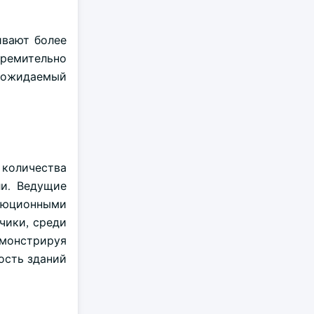
ивают более
тремительно
а ожидаемый
количества
ли. Ведущие
люционными
чики, среди
монстрируя
ость зданий