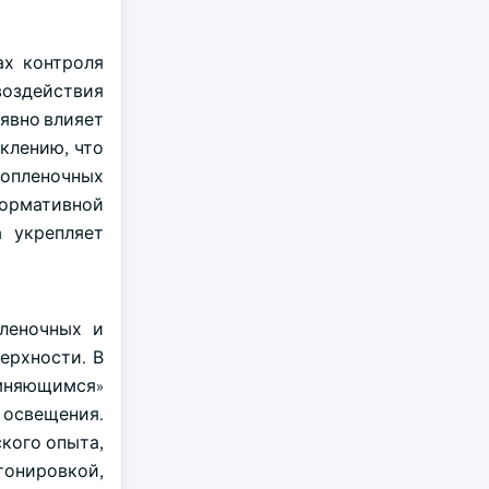
ах контроля
оздействия
явно влияет
клению, что
копленочных
нормативной
а укрепляет
леночных и
ерхности. В
мняющимся»
 освещения.
кого опыта,
тонировкой,