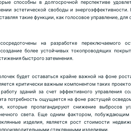
орые способны в долгосрочной перспективе удовле
ении эстетической свободы и энергоэффективности. 
ставляя такие функции, как голосовое управление, для
сосредоточены на разработке переключаемого ос
 создание более устойчивых токопроводящих покры
стижения быстрого затемнения.
олочек будет оставаться крайне важной на фоне рост
вляется критически важным компонентом таких проекто
 работу зданий за счет эффективного управления с
эта потребность ощущается на фоне растущей осведо
ия, которые пропагандируют снижение выбросов уг
лнечного света. Еще одним фактором, побуждающим
еклянные изделия, является рост стоимости недви
копроизводительными стеклянными изделиями.