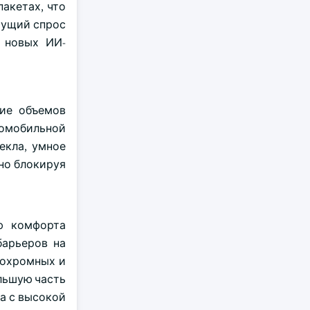
акетах, что
тущий спрос
у новых ИИ-
ние объемов
омобильной
екла, умное
но блокируя
ю комфорта
барьеров на
рохромных и
льшую часть
а с высокой