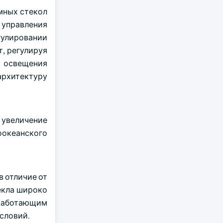
мных стекол
 управления
гулировании
т, регулируя
о освещения
архитектуру
 увеличение
оокеанского
 отличие от
екла широко
 работающим
условий.