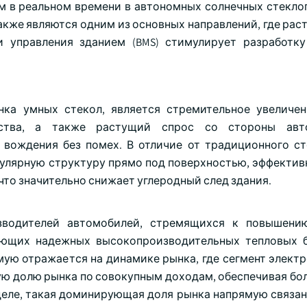
м в реальном времени в автономных солнечных стеклоп
кже являются одним из основных направлений, где рас
 управления зданием (BMS) стимулирует разработк
ка умных стекол, является стремительное увеличе
ьства, а также растущий спрос со стороны авт
вождения без помех. В отличие от традиционного ст
улярную структуру прямо под поверхностью, эффектив
что значительно снижает углеродный след здания.
изводителей автомобилей, стремящихся к повышени
ующих надежных высокопроизводительных тепловых 
ямую отражается на динамике рынка, где сегмент элект
ую долю рынка по совокупным доходам, обеспечивая бо
деле, такая доминирующая доля рынка напрямую связан