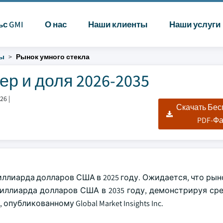
ьс GMI
О нас
Наши клиенты
Наши услуги
ты
Рынок умного стекла
ер и доля 2026-2035
026
|
Скачать Бе
PDF-Ф
иллиарда долларов США в 2025 году. Ожидается, что ры
 миллиарда долларов США в 2035 году, демонстрируя ср
опубликованному Global Market Insights Inc.