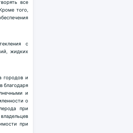
творять все
Кроме того,
 обеспечения
текления с
тий, жидких
а городов и
в благодаря
олнечными и
мленности о
лерода при
 владельцев
жимости при