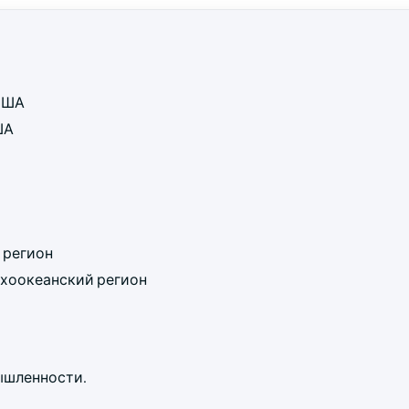
 США
ША
 регион
хоокеанский регион
ышленности.