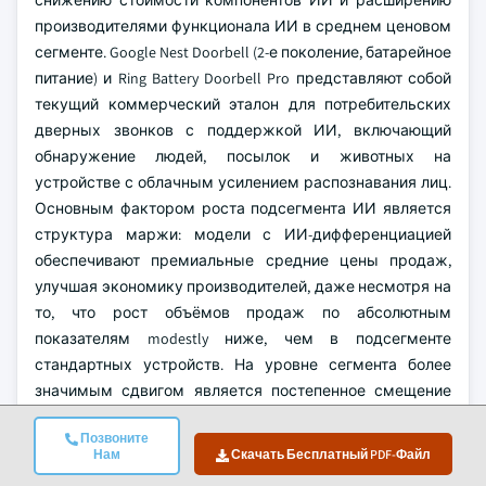
снижению стоимости компонентов ИИ и расширению
производителями функционала ИИ в среднем ценовом
сегменте. Google Nest Doorbell (2-е поколение, батарейное
питание) и Ring Battery Doorbell Pro представляют собой
текущий коммерческий эталон для потребительских
дверных звонков с поддержкой ИИ, включающий
обнаружение людей, посылок и животных на
устройстве с облачным усилением распознавания лиц.
Основным фактором роста подсегмента ИИ является
структура маржи: модели с ИИ-дифференциацией
обеспечивают премиальные средние цены продаж,
улучшая экономику производителей, даже несмотря на
то, что рост объёмов продаж по абсолютным
показателям modestly ниже, чем в подсегменте
стандартных устройств. На уровне сегмента более
значимым сдвигом является постепенное смещение
функций ИИ в диапазон цен 100–150 долларов США —
Позвоните
порог, при котором возможности ИИ становятся
Нам
Скачать Бесплатный PDF-Файл
доступными для массового покупателя, а не только для