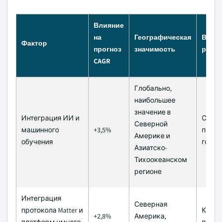
Влияние
на
Географическая
Врем
Фактор
прогноз
значимость
рамк
CAGR
Глобально,
наибольшее
значение в
Интеграция ИИ и
Сред
Северной
машинного
+3,5%
перио
Америке и
обучения
года)
Азиатско-
Тихоокеанском
регионе
Интеграция
Северная
протокола Matter и
Крат
+2,8%
Америка,