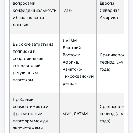
вопросами
Европа,
конфиденциальности
-2,1%
Северная
и безопасности
Америка
данных
ЛАТАМ,
Высокие затраты на
Ближний
подписки и
Восток и
Среднесрочный
сопротивление
Африка,
период (2–4
потребителей
Азиатско-
года)
регулярным
Тихоокеанский
платежам
регион
Проблемы
совместимости и
Среднесрочный
фрагментации
APAC, ЛАТАМ
период (2–4
платформ между
года)
экосистемами