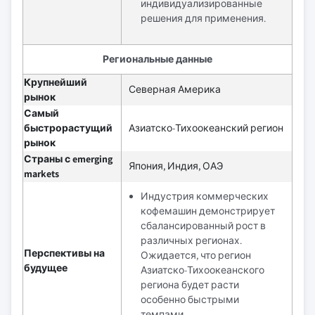
индивидуализированные
решения для применения.
Региональные данные
Крупнейший
Северная Америка
рынок
Самый
быстрорастущий
Азиатско-Тихоокеанский регион
рынок
Страны с emerging
Япония, Индия, ОАЭ
markets
Индустрия коммерческих
кофемашин демонстрирует
сбалансированный рост в
различных регионах.
Перспективы на
Ожидается, что регион
будущее
Азиатско-Тихоокеанского
региона будет расти
особенно быстрыми
темпами.