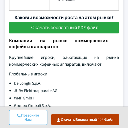
Каковы возможности роста на этом рынке?
Скачать бесплатный PDF-файл
Компании на рынке коммерческих
кофейных аппаратов
Крупнейшие игроки, работающие на рынке
коммерческих кофейных аппаратов, включают:
Глобальные игроки
De'Longhi S.p.A.
JURA Elektroapparate AG
WMF GmbH
Gruppo Cimbali S.p.A.
Nestlé Nespresso S.A.
Позвоните
Нам
Скачать Бесплатный PDF-Файл
Keurig Dr Pepper Inc.
Бренды Saeco и Gaggia