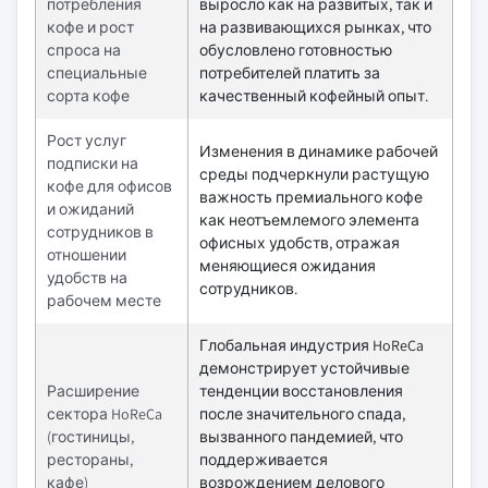
потребления
выросло как на развитых, так и
кофе и рост
на развивающихся рынках, что
спроса на
обусловлено готовностью
специальные
потребителей платить за
сорта кофе
качественный кофейный опыт.
Рост услуг
Изменения в динамике рабочей
подписки на
среды подчеркнули растущую
кофе для офисов
важность премиального кофе
и ожиданий
как неотъемлемого элемента
сотрудников в
офисных удобств, отражая
отношении
меняющиеся ожидания
удобств на
сотрудников.
рабочем месте
Глобальная индустрия HoReCa
демонстрирует устойчивые
Расширение
тенденции восстановления
сектора HoReCa
после значительного спада,
(гостиницы,
вызванного пандемией, что
рестораны,
поддерживается
кафе)
возрождением делового