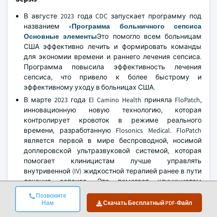
В августе 2023 года CDC запускает программу под
названием «
Программа больничного сепсиса
Основные элементы
Это помогло всем больницам
США эффективно лечить и формировать команды
для экономии времени и раннего лечения сепсиса.
Программа повысила эффективность лечения
сепсиса, что привело к более быстрому и
эффективному уходу в больницах США.
В марте 2023 года El Camino Health приняла FloPatch,
инновационную новую технологию, которая
контролирует кровоток в режиме реального
времени, разработанную Flosonics Medical. FloPatch
является первой в мире беспроводной, носимой
доплеровской ультразвуковой системой, которая
помогает клиницистам лучше управлять
внутривенной (IV) жидкостной терапией ранее в пути
лечения сепсиса. Это помогает клиницистам
контролировать кровоток в режиме реального
Позвоните
времени, улучшая управление жидкостью
Нам
Скачать Бесплатный PDF-Файл
внутривенно и улучшая ранний уход за сепсисом.