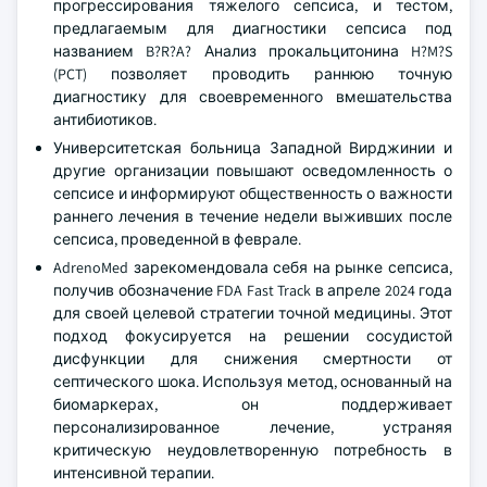
прогрессирования тяжелого сепсиса, и тестом,
предлагаемым для диагностики сепсиса под
названием B?R?A? Анализ прокальцитонина H?M?S
(PCT) позволяет проводить раннюю точную
диагностику для своевременного вмешательства
антибиотиков.
Университетская больница Западной Вирджинии и
другие организации повышают осведомленность о
сепсисе и информируют общественность о важности
раннего лечения в течение недели выживших после
сепсиса, проведенной в феврале.
AdrenoMed зарекомендовала себя на рынке сепсиса,
получив обозначение FDA Fast Track в апреле 2024 года
для своей целевой стратегии точной медицины. Этот
подход фокусируется на решении сосудистой
дисфункции для снижения смертности от
септического шока. Используя метод, основанный на
биомаркерах, он поддерживает
персонализированное лечение, устраняя
критическую неудовлетворенную потребность в
интенсивной терапии.