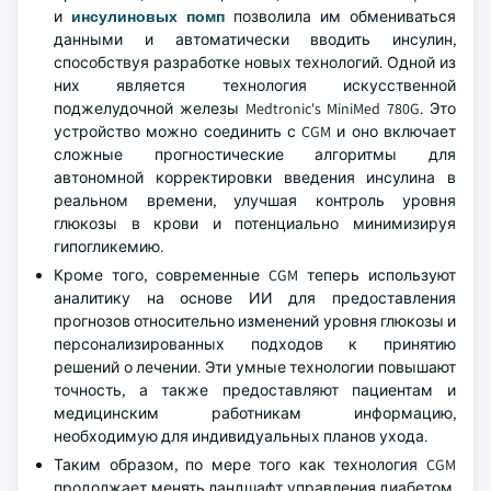
и
инсулиновых помп
позволила им обмениваться
данными и автоматически вводить инсулин,
способствуя разработке новых технологий. Одной из
них является технология искусственной
поджелудочной железы Medtronic's MiniMed 780G. Это
устройство можно соединить с CGM и оно включает
сложные прогностические алгоритмы для
автономной корректировки введения инсулина в
реальном времени, улучшая контроль уровня
глюкозы в крови и потенциально минимизируя
гипогликемию.
Кроме того, современные CGM теперь используют
аналитику на основе ИИ для предоставления
прогнозов относительно изменений уровня глюкозы и
персонализированных подходов к принятию
решений о лечении. Эти умные технологии повышают
точность, а также предоставляют пациентам и
медицинским работникам информацию,
необходимую для индивидуальных планов ухода.
Таким образом, по мере того как технология CGM
продолжает менять ландшафт управления диабетом,