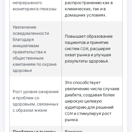
непрерывного
распространению как в
мониторинга глюкозы
клинических, так и в
домашних условиях.
Увеличение
осведомленности
Повышает образование
благодаря
пациентов и принятие
инициативам
систем CGM, расширяя
правительства и
охват рынка и улучшая
общественным
результаты здоровья.
кампаниям по охране
здоровья
Это способствует
увеличению числа случаев
Рост уровня ожирения
диабета, создавая более
и проблем со
широкую целевую
здоровьем, связанных
аудиторию для решений
с образом жизни
CGM и стимулируя рост
рынка.
Проблемы и вызовы
Влияние