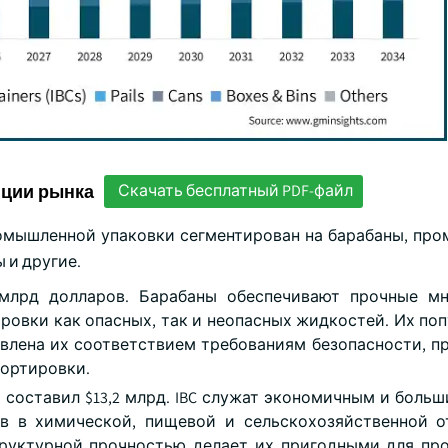
нции рынка
Скачать бесплатный PDF-файл
ромышленной упаковки сегментирован на барабаны, пр
ы и другие.
4 млрд долларов. Барабаны обеспечивают прочные м
овки как опасных, так и неопасных жидкостей. Их поп
лена их соответствием требованиям безопасности, п
ортировки.
 году составил $13,2 млрд. IBC служат экономичным и бол
в в химической, пищевой и сельскохозяйственной о
труктурной прочностью делает их пригодными для п