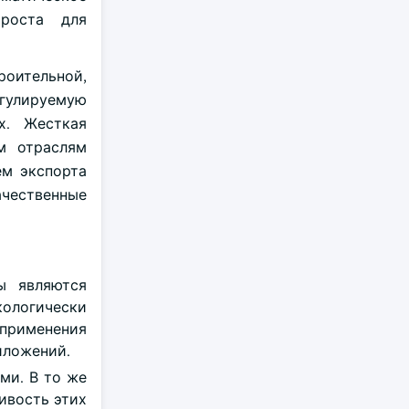
 роста для
оительной,
гулируемую
х. Жесткая
м отраслям
ем экспорта
ачественные
ы являются
ологически
применения
иложений.
ми. В то же
ивость этих