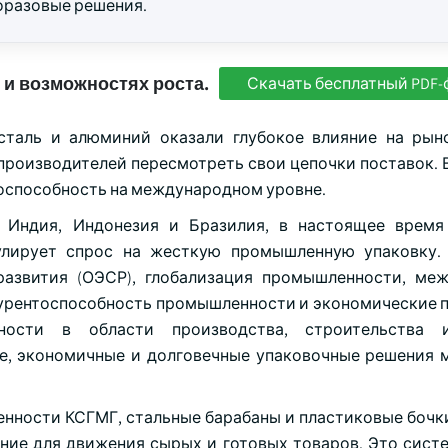
оразовые решения.
 и возможностях роста.
Скачать бесплатный PDF-
таль и алюминий оказали глубокое влияние на рын
производителей пересмотреть свои цепочки поставок. В
тоспособность на международном уровне.
к Индия, Индонезия и Бразилия, в настоящее врем
улирует спрос на жесткую промышленную упаковку.
развития (ОЭСР), глобализация промышленности, ме
курентоспособность промышленности и экономические п
ьности в области производства, строительства 
ые, экономичные и долговечные упаковочные решения 
нности КСГМГ, стальные барабаны и пластиковые бочки
ние для движения сырых и готовых товаров. Это сист