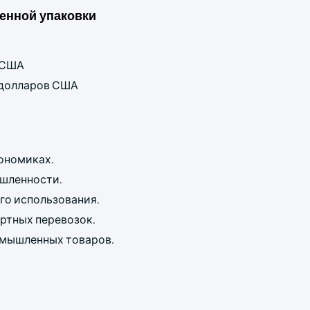
енной упаковки
в США
д долларов США
ономиках.
шленности.
го использования.
ртных перевозок.
омышленных товаров.