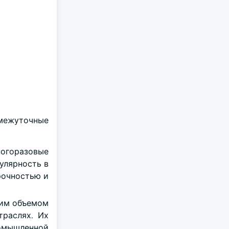
омежуточные
ногоразовые
улярность в
рочностью и
ьшим объемом
траслях. Их
ромышленной