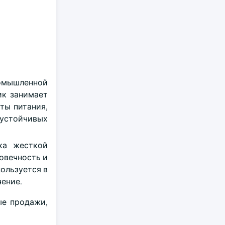
ромышленной
ик занимает
ты питания,
 устойчивых
ка жесткой
овечность и
ользуется в
ение.
ые продажи,