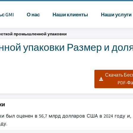
ьс GMI
О нас
Наши клиенты
Наши услуги
есткой промышленной упаковки
ной упаковки Размер и доля
Скачать Бе
PDF-Ф
ки
был оценен в 56,7 млрд долларов США в 2024 году и, 
оду.