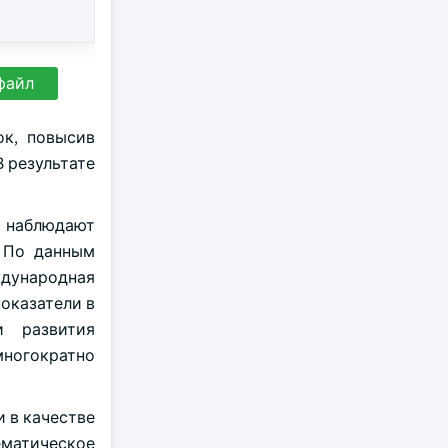
файл
ок, повысив
 результате
я наблюдают
 По данным
ждународная
оказатели в
и развития
многократно
 в качестве
ематическое