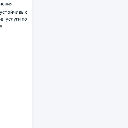
нения.
 устойчивых
в, услуги по
я.