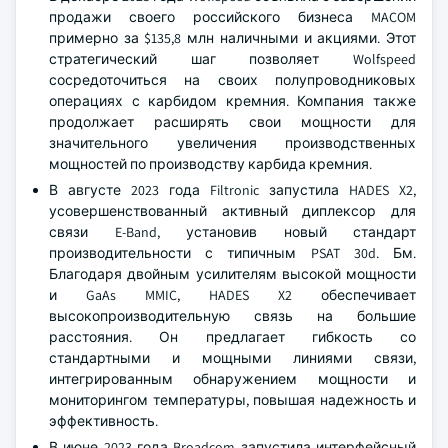
продажи своего российского бизнеса MACOM
примерно за $135,8 млн наличными и акциями. Этот
стратегический шаг позволяет Wolfspeed
сосредоточиться на своих полупроводниковых
операциях с карбидом кремния. Компания также
продолжает расширять свои мощности для
значительного увеличения производственных
мощностей по производству карбида кремния.
В августе 2023 года Filtronic запустила HADES X2,
усовершенствованный активный диплексор для
связи E-Band, установив новый стандарт
производительности с типичным PSAT 30d. Бм.
Благодаря двойным усилителям высокой мощности
и GaAs MMIC, HADES X2 обеспечивает
высокопроизводительную связь на большие
расстояния. Он предлагает гибкость со
стандартными и мощными линиями связи,
интегрированным обнаружением мощности и
мониторингом температуры, повышая надежность и
эффективность.
В июне 2023 года Broadcom запустила интерфейсный