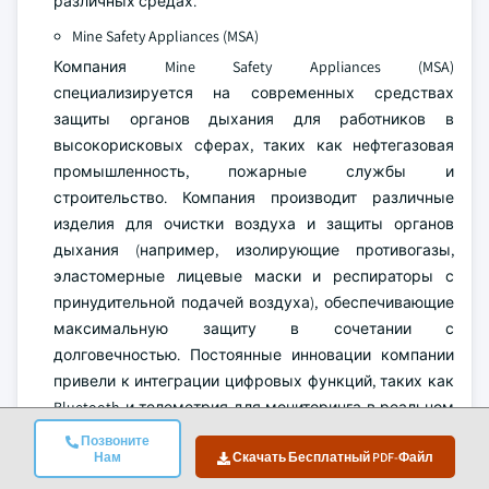
различных средах.
Mine Safety Appliances (MSA)
Компания Mine Safety Appliances (MSA)
специализируется на современных средствах
защиты органов дыхания для работников в
высокорисковых сферах, таких как нефтегазовая
промышленность, пожарные службы и
строительство. Компания производит различные
изделия для очистки воздуха и защиты органов
дыхания (например, изолирующие противогазы,
эластомерные лицевые маски и респираторы с
принудительной подачей воздуха), обеспечивающие
максимальную защиту в сочетании с
долговечностью. Постоянные инновации компании
привели к интеграции цифровых функций, таких как
Bluetooth и телеметрия для мониторинга в реальном
времени, при этом сохраняя прочный, комфортный и
Позвоните
Нам
Скачать Бесплатный PDF-Файл
соответствующий нормативным требованиям
дизайн.