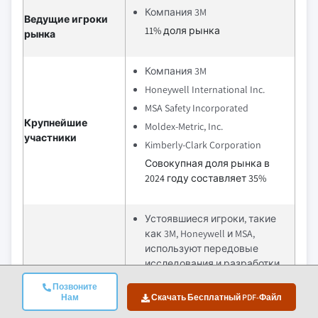
Компания 3M
Ведущие игроки
11% доля рынка
рынка
Компания 3M
Honeywell International Inc.
MSA Safety Incorporated
Крупнейшие
Moldex-Metric, Inc.
участники
Kimberly-Clark Corporation
Совокупная доля рынка в
2024 году составляет 35%
Устоявшиеся игроки, такие
как 3M, Honeywell и MSA,
используют передовые
исследования и разработки,
а также глобальные сети
Конкурентное
Позвоните
дистрибуции, чтобы
Нам
Скачать Бесплатный PDF-Файл
преимущество
сохранять лидерство и