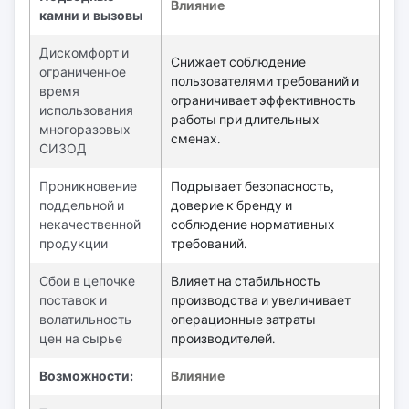
Влияние
камни и вызовы
Дискомфорт и
Снижает соблюдение
ограниченное
пользователями требований и
время
ограничивает эффективность
использования
работы при длительных
многоразовых
сменах.
СИЗОД
Проникновение
Подрывает безопасность,
поддельной и
доверие к бренду и
некачественной
соблюдение нормативных
продукции
требований.
Сбои в цепочке
Влияет на стабильность
поставок и
производства и увеличивает
волатильность
операционные затраты
цен на сырье
производителей.
Возможности:
Влияние