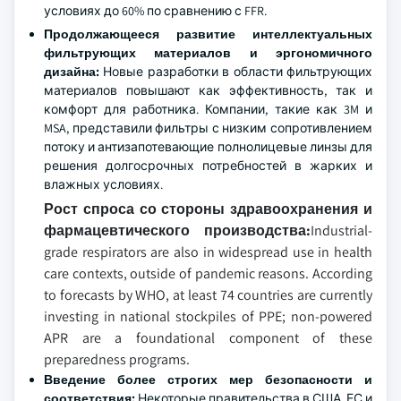
условиях до 60% по сравнению с FFR.
Продолжающееся развитие интеллектуальных
фильтрующих материалов и эргономичного
дизайна:
Новые разработки в области фильтрующих
материалов повышают как эффективность, так и
комфорт для работника. Компании, такие как 3M и
MSA, представили фильтры с низким сопротивлением
потоку и антизапотевающие полнолицевые линзы для
решения долгосрочных потребностей в жарких и
влажных условиях.
Рост спроса со стороны здравоохранения и
фармацевтического производства:
Industrial-
grade respirators are also in widespread use in health
care contexts, outside of pandemic reasons. According
to forecasts by WHO, at least 74 countries are currently
investing in national stockpiles of PPE; non-powered
APR are a foundational component of these
preparedness programs.
Введение более строгих мер безопасности и
соответствия:
Некоторые правительства в США, ЕС и