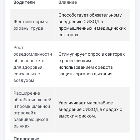
Водители
Влияние
Способствует обязательному
Жесткие нормы
внедрению СИЗОД в
охраны труда
промышленных и медицинских
секторах.
Рост
осведомленности
Стимулирует спрос в секторах
об опасностях
с ранее низким
для здоровья,
использованием средств
связанных с
защиты органов дыхания.
воздухом
Расширение
обрабатывающей
Увеличивает масштабное
и промышленной
внедрение СИЗОД в средах с
отраслей в
высоким риском.
развивающихся
рынках
Подводные