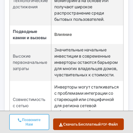
Технологические
мониторинга на основе ИИ
достижения
получают широкое
распространение среди
бытовых пользователей.
Подводные
Влияние
камни и вызовы
Значительные начальные
Высокие
инвестиции в современные
первоначальные
инверторы остаются барьером
затраты
для многих владельцев домов,
чувствительных к стоимости.
Инверторы могут сталкиваться
с проблемами интеграции со
Совместимость
стареющей или специфичной
с сетью
для региона сетевой
инфраструктурой и
нормативными требованиями.
Позвоните
Нам
Скачать Бесплатный PDF-Файл
Возможности:
Влияние