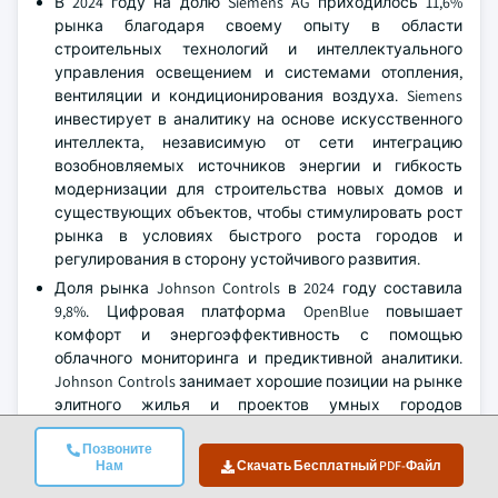
В 2024 году на долю Siemens AG приходилось 11,6%
рынка благодаря своему опыту в области
строительных технологий и интеллектуального
управления освещением и системами отопления,
вентиляции и кондиционирования воздуха. Siemens
инвестирует в аналитику на основе искусственного
интеллекта, независимую от сети интеграцию
возобновляемых источников энергии и гибкость
модернизации для строительства новых домов и
существующих объектов, чтобы стимулировать рост
рынка в условиях быстрого роста городов и
регулирования в сторону устойчивого развития.
Доля рынка Johnson Controls в 2024 году составила
9,8%. Цифровая платформа OpenBlue повышает
комфорт и энергоэффективность с помощью
облачного мониторинга и предиктивной аналитики.
Johnson Controls занимает хорошие позиции на рынке
элитного жилья и проектов умных городов
благодаря своей интегрированной стратегии,
Позвоните
основанной на данных.
Нам
Скачать Бесплатный PDF-Файл
В 2024 году доля рынка ABB составила 6,5% благодаря