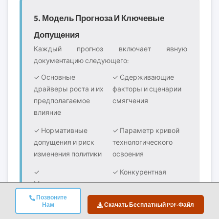
5. Модель Прогноза И Ключевые
Допущения
Каждый прогноз включает явную
документацию следующего:
✓ Основные
✓ Сдерживающие
драйверы роста и их
факторы и сценарии
предполагаемое
смягчения
влияние
✓ Нормативные
✓ Параметр кривой
допущения и риск
технологического
изменения политики
освоения
✓
✓ Конкурентная
Макроэкономические
динамика и
допущения (рост ВВП,
ожидаемый вход/
Позвоните
Нам
Скачать Бесплатный PDF-Файл
инфляция, валюта)
выход на рынок