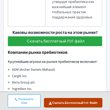
утвердит пребиотики как
важнейший элемент
глобальных практик
поддержания здоровья.
Каковы возможности роста на этом рынке?
Скачать бесплатный PDF-файл
Компании рынка пребиотиков
Крупнейшие игроки на рынке пребиотиков включают:
ADM (Archer Daniels Midland)
Cargill Inc.
Kerry Group plc
Ingredion Inc.
International Flavors & Fragrances Inc. (IFF)
Позвоните
Beneo GmbH
Нам
Скачать Бесплатный PDF-Файл
Roquette Frères