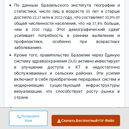
По данным Бразильского института географии и
статистики, число лиц в возрасте 65 лет и старше
достигло 22,17 млн в 2022 году, что составляет 10,9% от
общей численности населения, что на 57,4% больше,
чем в 2010 году. Этот демографический сдвиг
усиливает потребность в раннем выявлении и
профилактике, особенно при возрастных
заболеваниях.
Кроме того, правительство Бразилии через Единую
систему здравоохранения (SUS) активно инвестирует
в улучшение доступа к КТ в недостаточно
обслуживаемых и сельских районах. Эти усилия
включают в себя приобретение передовых систем и
модернизацию существующей инфраструктуры
визуализации, что способствует росту рынка в
стране.
Ожидается, что рынок систем компьютерной
томографии в местах оказания медицинской помощи в
Позвоните
Нам
Скачать Бесплатный PDF-Файл
Саудовской Аравии будет демонстрировать