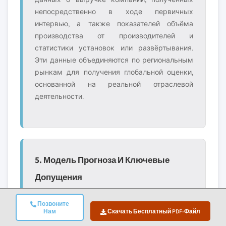
непосредственно в ходе первичных
интервью, а также показателей объёма
производства от производителей и
статистики установок или развёртывания.
Эти данные объединяются по региональным
рынкам для получения глобальной оценки,
основанной на реальной отраслевой
деятельности.
5. Модель Прогноза И Ключевые
Допущения
Каждый прогноз включает явную
документацию следующего:
Позвоните
Нам
Скачать Бесплатный PDF-Файл
✓ Основные
✓ Сдерживающие