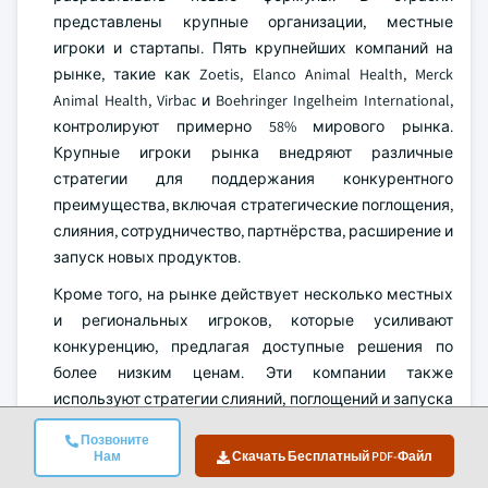
представлены крупные организации, местные
игроки и стартапы. Пять крупнейших компаний на
рынке, такие как Zoetis, Elanco Animal Health, Merck
Animal Health, Virbac и Boehringer Ingelheim International,
контролируют примерно 58% мирового рынка.
Крупные игроки рынка внедряют различные
стратегии для поддержания конкурентного
преимущества, включая стратегические поглощения,
слияния, сотрудничество, партнёрства, расширение и
запуск новых продуктов.
Кроме того, на рынке действует несколько местных
и региональных игроков, которые усиливают
конкуренцию, предлагая доступные решения по
более низким ценам. Эти компании также
используют стратегии слияний, поглощений и запуска
новых продуктов для расширения своего
Позвоните
ассортимента.
Нам
Скачать Бесплатный PDF-Файл
Рынок средств лечения аллергии у