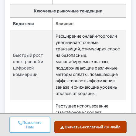
Ключевые рыночные тенденции
Водители
Влияние
Расширение онлайн-торговли
увеличивает объемы
транзакций, стимулируя спрос
Быстрый рост
на безопасные,
электронной и
масштабируемые шлюзы,
цифровой
поддерживающие различные
коммерции
методы оплаты, повышающие
эффективность оформления
заказа и снижающие уровень
отказов от корзины.
Растущее использование
смартфонов ускоряет
мобильные транзакции,
Позвоните
Адаптация
заставляя шлюзы
Нам
Скачать Бесплатный PDF-Файл
мобильных
оптимизироваться для