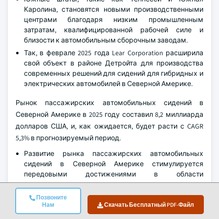
Каролина, становятся новыми производственными
центрами благодаря низким промышленным
затратам, квалифицированной рабочей силе и
близости к автомобильным сборочным заводам.
Так, в феврале 2025 года Lear Corporation расширила
свой объект в районе Детройта для производства
современных решений для сидений для гибридных и
электрических автомобилей в Северной Америке.
Рынок пассажирских автомобильных сидений в
Северной Америке в 2025 году составил 8,2 миллиарда
долларов США, и, как ожидается, будет расти с CAGR
5,3% в прогнозируемый период.
Развитие рынка пассажирских автомобильных
сидений в Северной Америке стимулируется
передовыми достижениями в области
материаловедения, строгими стандартами
безопасности и поставщиками первого уровня,
Позвоните
специализирующимися на инновационных
Нам
Скачать Бесплатный PDF-Файл
технологиях сидений.