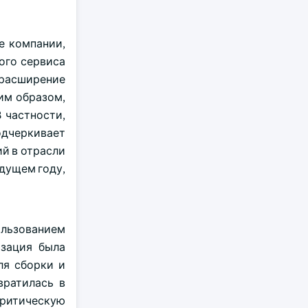
е компании,
ного сервиса
 расширение
им образом,
 частности,
одчеркивает
ий в отрасли
ыдущем году,
ользованием
изация была
ля сборки и
вратилась в
критическую