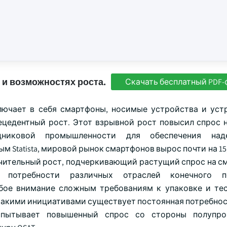
 и возможностях роста.
Скачать бесплатный PDF-
лючает в себя смартфоны, носимые устройства и уст
ецедентный рост. Этот взрывной рост повысил спрос н
никовой промышленности для обеспечения над
 Statista, мировой рынок смартфонов вырос почти на 15
значительный рост, подчеркивающий растущий спрос на 
потребности различных отраслей конечного по
бое внимание сложным требованиям к упаковке и те
 такими инициативами существует постоянная потребнос
спытывает повышенный спрос со стороны полупро