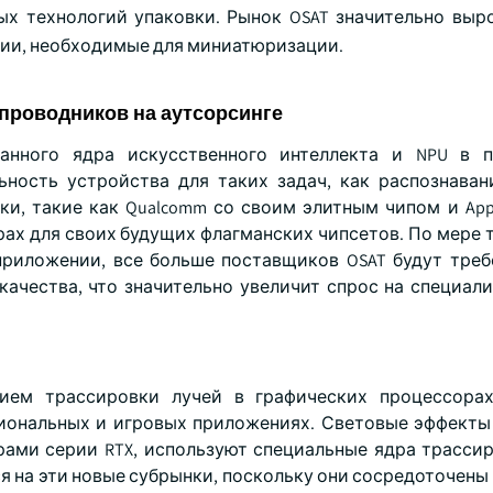
ых технологий упаковки. Рынок OSAT значительно выро
гии, необходимые для миниатюризации.
проводников на аутсорсинге
ванного ядра искусственного интеллекта и NPU в п
ность устройства для таких задач, как распознаван
ки, такие как Qualcomm со своим элитным чипом и App
ах для своих будущих флагманских чипсетов. По мере т
приложении, все больше поставщиков OSAT будут треб
качества, что значительно увеличит спрос на специал
нием трассировки лучей в графических процессорах
иональных и игровых приложениях. Световые эффекты
ами серии RTX, используют специальные ядра трассир
я на эти новые субрынки, поскольку они сосредоточены