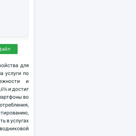
файл
ройства для
а услуги по
ежности и
,6% и достиг
смартфоны во
требления,
стированию,
ть в услугах
водниковой