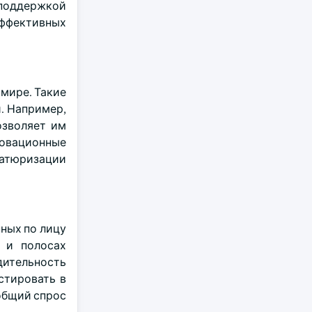
поддержкой
эффективных
 мире. Такие
. Например,
озволяет им
новационные
иатюризации
ных по лицу
 и полосах
дительность
стировать в
общий спрос