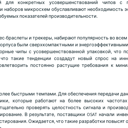
ой для конкретных усовершенствований чипов с 
ии наборов микросхем обуславливают необходимость 
ебуемых показателей производительности.
ес-браслеты и трекеры, набирают популярность во всем
корпуса были сверхкомпактными и энергоэффективными
тюрные чипы с усовершенствованной упаковкой, что п
 что такие тенденции создадут новый спрос на ин
довлетворить постоянно растущие требования к мин
более быстрыми темпами. Для обеспечения передачи дан
ники, которые работают на более высоких частотах
ы тщательно проверять целостность сигнала и произво
ирование. В результате, поставщики OSAT начали инве
стирования. Ожидается, что такие разработки повысят 