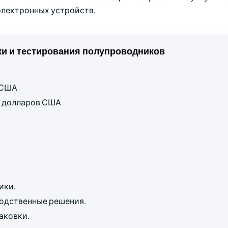
электронных устройств.
и и тестирования полупроводников
в США
рд долларов США
ики.
одственные решения.
аковки.