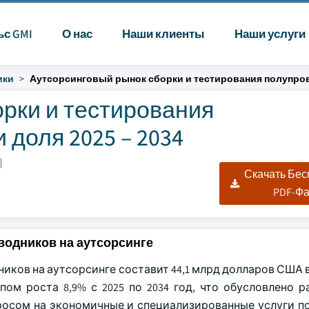
ьс GMI
О нас
Наши клиенты
Наши услуги
ики
Аутсорсинговый рынок сборки и тестирования полупро
рки и тестирования
доля 2025 – 2034
|
Скачать Бе
PDF-Ф
водников на аутсорсинге
ов на аутсорсинге составит 44,1 млрд долларов США в 
пом роста 8,9% с 2025 по 2034 год, что обусловлено 
росом на экономичные и специализированные услуги по