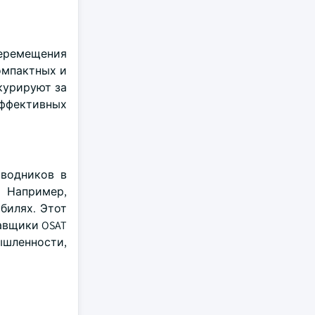
еремещения
омпактных и
курируют за
ффективных
водников в
 Например,
билях. Этот
авщики OSAT
ышленности,