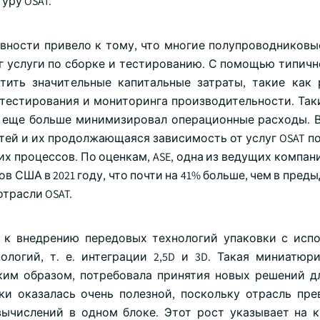
уру OSAT.
вности привело к тому, что многие полупроводниковы
инг услуги по сборке и тестированию. С помощью типич
тить значительные капитальные затраты, такие как
 тестирования и мониторинга производительности. Так
и еще больше минимизировал операционные расходы. В
ей и их продолжающаяся зависимость от услуг OSAT п
х процессов. По оценкам, ASE, одна из ведущих компан
ов США в 2021 году, что почти на 41% больше, чем в пред
отрасли OSAT.
 к внедрению передовых технологий упаковки с исп
логий, т. е. интеграции 2,5D и 3D. Такая миниатюр
ким образом, потребовала принятия новых решений д
вки оказалась очень полезной, поскольку отрасль пре
ычислений в одном блоке. Этот рост указывает на 