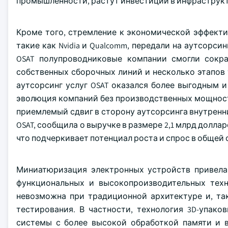
промышленности, растут инвестиции в инфраструкт
Кроме того, стремление к экономической эффекти
такие как Nvidia и Qualcomm, передали на аутсорс
OSAT полупроводниковые компании смогли сокра
собственных сборочных линий и несколько этапов
аутсорсинг услуг OSAT оказался более выгодным 
эволюция компаний без производственных мощност
приемлемый сдвиг в сторону аутсорсинга внутренни
OSAT, сообщила о выручке в размере 2,1 млрд доллар
что подчеркивает потенциал роста и спрос в общей 
Миниатюризация электронных устройств привела
функциональных и высокопроизводительных техно
невозможна при традиционной архитектуре и, та
тестирования. В частности, технология 3D-упако
системы с более высокой обработкой памяти и в