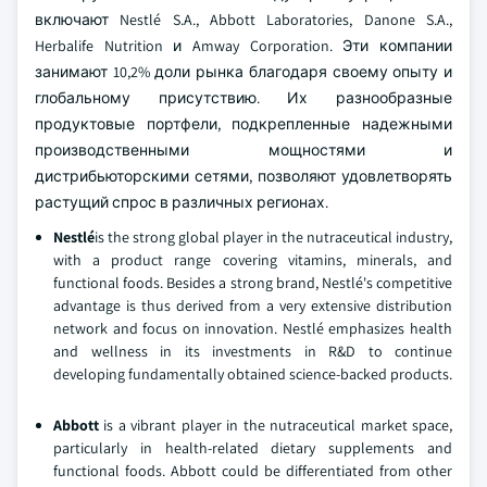
включают Nestlé S.A., Abbott Laboratories, Danone S.A.,
Herbalife Nutrition и Amway Corporation. Эти компании
занимают 10,2% доли рынка благодаря своему опыту и
глобальному присутствию. Их разнообразные
продуктовые портфели, подкрепленные надежными
производственными мощностями и
дистрибьюторскими сетями, позволяют удовлетворять
растущий спрос в различных регионах.
Nestlé
is the strong global player in the nutraceutical industry,
with a product range covering vitamins, minerals, and
functional foods. Besides a strong brand, Nestlé's competitive
advantage is thus derived from a very extensive distribution
network and focus on innovation. Nestlé emphasizes health
and wellness in its investments in R&D to continue
developing fundamentally obtained science-backed products.
Abbott
is a vibrant player in the nutraceutical market space,
particularly in health-related dietary supplements and
functional foods. Abbott could be differentiated from other