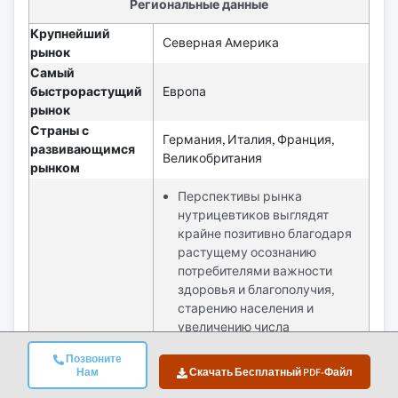
Региональные данные
Крупнейший
Северная Америка
рынок
Самый
быстрорастущий
Европа
рынок
Страны с
Германия, Италия, Франция,
развивающимся
Великобритания
рынком
Перспективы рынка
нутрицевтиков выглядят
крайне позитивно благодаря
растущему осознанию
потребителями важности
здоровья и благополучия,
старению населения и
увеличению числа
хронических заболеваний.
Позвоните
Ожидается, что достижения в
Нам
Скачать Бесплатный PDF-Файл
области