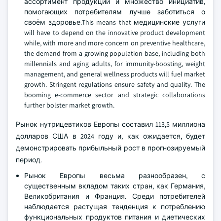
ассортимент продукции и множество инициатив,
помогающих потребителям лучше заботиться о
своём здоровье.This means that медицинские услуги
will have to depend on the innovative product development
while, with more and more concern on preventive healthcare,
the demand from a growing population base, including both
millennials and aging adults, for immunity-boosting, weight
management, and general wellness products will fuel market
growth. Stringent regulations ensure safety and quality. The
booming e-commerce sector and strategic collaborations
further bolster market growth.
Рынок нутрицевтиков Европы составил 113,5 миллиона
долларов США в 2024 году и, как ожидается, будет
демонстрировать прибыльный рост в прогнозируемый
период.
Рынок Европы весьма разнообразен, с
существенным вкладом таких стран, как Германия,
Великобритания и Франция. Среди потребителей
наблюдается растущая тенденция к потреблению
функциональных продуктов питания и диетических