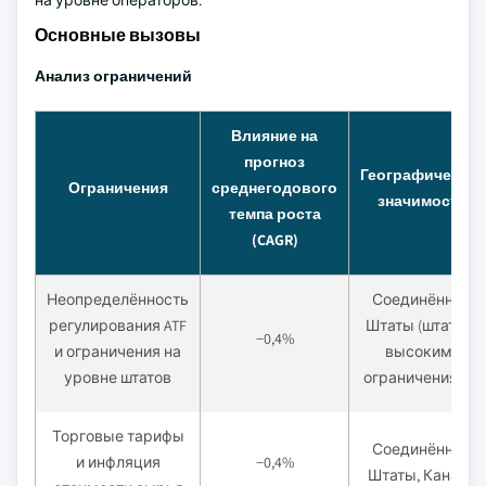
на уровне операторов.
Основные вызовы
Анализ ограничений
Влияние на
прогноз
Географическая
Ограничения
среднегодового
значимость
темпа роста
(CAGR)
Неопределённость
Соединённые
регулирования ATF
Штаты (штаты с
−0,4%
и ограничения на
высокими
уровне штатов
ограничениями)
Торговые тарифы
Соединённые
и инфляция
−0,4%
Штаты, Канада