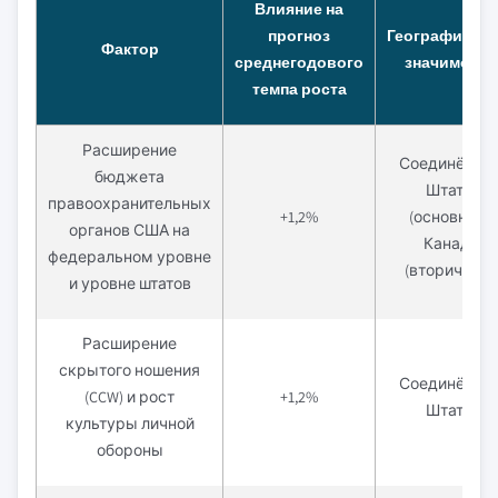
Влияние на
прогноз
Географическ
Фактор
среднегодового
значимость
темпа роста
Расширение
Соединённы
бюджета
Штаты
правоохранительных
+1,2%
(основной),
органов США на
Канада
федеральном уровне
(вторичный)
и уровне штатов
Расширение
скрытого ношения
Соединённы
(CCW) и рост
+1,2%
Штаты
культуры личной
обороны