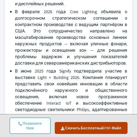
и дисплейных решений.
В феврале 2026 года Cree Lighting объявила о
долгосрочном стратегическом соглашении о
контрактном производстве с ведущим партнёром в
США. Это сотрудничество направлено на
масштабирование производства основных линеек
наружных продуктов — включая уличные фонари,
прожекторы и освещение зон — для решения
проблемы задержек и улучшения показателей
доставки для североамериканских дистрибьюторов.
В июне 2025 года Signify подтвердила участие в
выставке Light + Building 2026. Компания планирует
представить свои новейшие инновации в области
подключённого наружного и общественного
освещения, включая новое программное
обеспечение Interact IoT и высокоэффективные
светодиодные светильники Philips, адаптированные
для профессиональных рынков Северной Америки и
мира.
Позвоните
Нам
Скачать Бесплатный PDF-Файл
В июне 2025 года Dialight представила ProSite LED
Floodlight с резервным аккумулятором. Эта