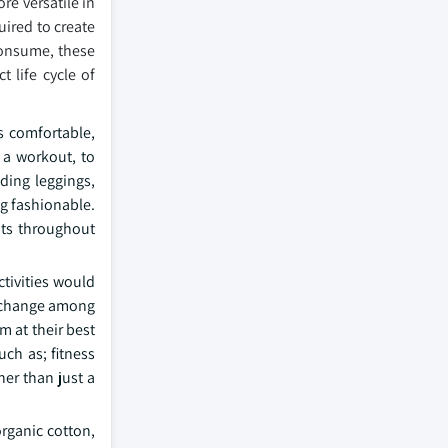
re versatile in
uired to create
consume, these
 life cycle of
s comfortable,
 a workout, to
ding leggings,
ng fashionable.
nts throughout
ctivities would
ur change among
m at their best
uch as; fitness
her than just a
organic cotton,