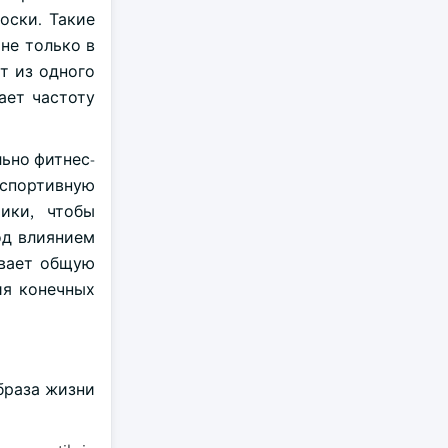
оски. Такие
не только в
т из одного
ает частоту
ьно фитнес-
 спортивную
ики, чтобы
од влиянием
ивает общую
ия конечных
браза жизни