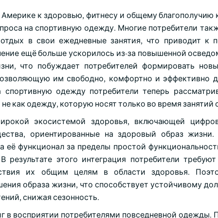
 Америке к здоровью, фитнесу и общему благополучию к
проса на спортивную одежду. Многие потребители так
й отдых в свои ежедневные занятия, что приводит к 
ение ещё больше ускорилось из-за повышенной осведо
зни, что побуждает потребителей формировать нов
озволяющую им свободно, комфортно и эффективно д
а спортивную одежду потребители теперь рассматри
не как одежду, которую носят только во время занятий 
широкой экосистемой здоровья, включающей цифров
ества, ориентированные на здоровый образ жизни.
 её функционал за пределы простой функциональности
В результате этого интеграция потребители требую
тствия их общим целям в области здоровья. Поэт
шения образа жизни, что способствует устойчивому до
ений, снижая сезонность.
г в восприятии потребителями повседневной одежды. 