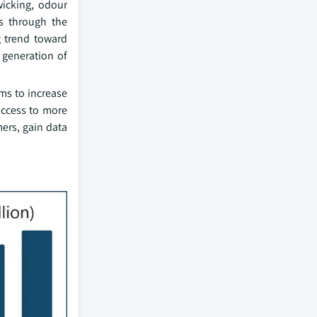
wicking, odour
ds through the
g trend toward
 generation of
ms to increase
access to more
ers, gain data