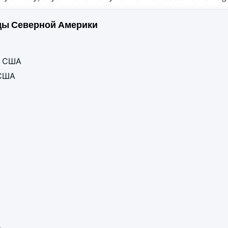
ды Северной Америки
ов США
 США