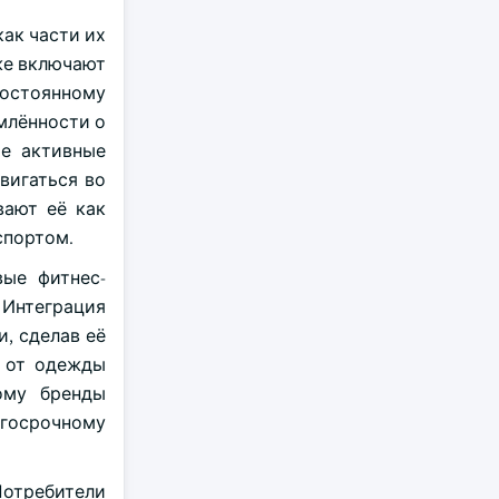
ак части их
же включают
постоянному
млённости о
ые активные
вигаться во
вают её как
спортом.
ые фитнес-
 Интеграция
, сделав её
т от одежды
ому бренды
лгосрочному
Потребители