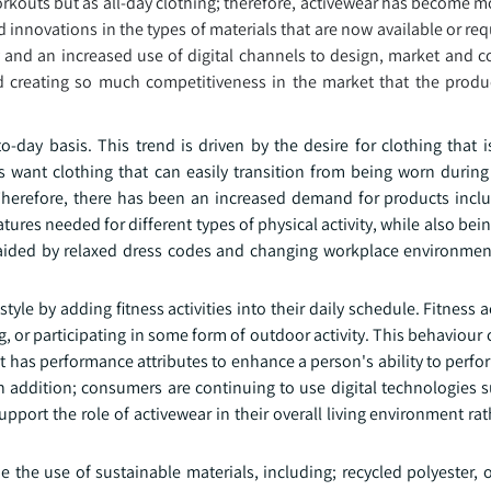
rkouts but as all-day clothing; therefore, activewear has become mo
and innovations in the types of materials that are now available or req
ty and an increased use of digital channels to design, market and 
 creating so much competitiveness in the market that the product
-day basis. This trend is driven by the desire for clothing that i
s want clothing that can easily transition from being worn during
Therefore, there has been an increased demand for products inclu
ures needed for different types of physical activity, while also bei
is aided by relaxed dress codes and changing workplace environme
yle by adding fitness activities into their daily schedule. Fitness a
ing, or participating in some form of outdoor activity. This behavio
has performance attributes to enhance a person's ability to perfor
In addition; consumers are continuing to use digital technologies s
ort the role of activewear in their overall living environment rat
 the use of sustainable materials, including; recycled polyester, 