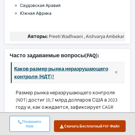
Саудовская Аравия
Южная Африка
Авторы:
Preeti Wadhwani , Aishvarya Ambekar
Часто задаваемые вопросы(FAQ):
Каков размер рынка неразрушающего
контроля (НДТ)?
Размер рынка неразрушающего контроля
(NDT) достиг 10,7 млрд долларов США в 2023
году и, как ожидается, зафиксирует CAGR
более 10,8% в период с 2024 по 2032 год, что
обусловлено расширением городских
Позвоните
Нам
Скачать Бесплатный PDF-Файл
районов и акцентом на поддержание