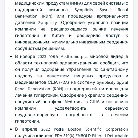
медицинским продуктам (NMPA) для своей системы с
поддержкой нитинола Symplicity Spyral Renal
Denervation (RDN) или процедуры артериального
давления Symplicity. Одобрение укрепило позиции
компании на расширяющемся рынке лечения
гипертонии в Китае и расширило доступ к
инновационным, минимально инвазивным сердечно-
сосудистым решениям.
В ноябре 2023 года Medtronic plc, мировой лидер в
области технологий здравоохранения, сообщил, что
он получил одобрение Управления по санитарному
надзору за качеством пищевых продуктов и
медикаментов США (FDA) на систему Symplicity Spyral
Renal Denervation (RDN) с поддержкой нитинола для
лечения гипертонии. Одобрение укрепило сердечно-
сосудистый портфель Medtronic в США и позволило
компании удовлетворить серьезную
неудовлетворенную потребность в лечении
гипертонии.
В апреле 2022 года Boston Scientific Corporation
получила клиренс FDA 510(k) EMBOLD Fibered Detachable