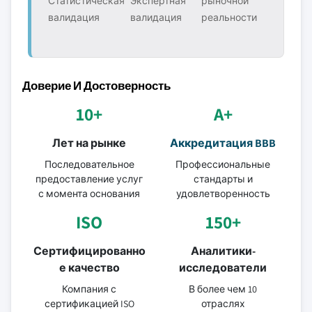
Статистическая
Экспертная
рыночной
валидация
валидация
реальности
Доверие И Достоверность
10+
A+
Лет на рынке
Аккредитация BBB
Последовательное
Профессиональные
предоставление услуг
стандарты и
с момента основания
удовлетворенность
ISO
150+
Сертифицированно
Аналитики-
е качество
исследователи
Компания с
В более чем 10
сертификацией ISO
отраслях