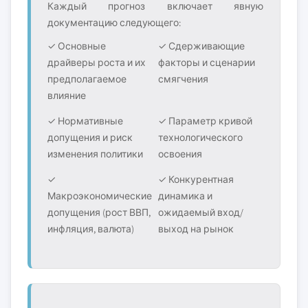
Каждый прогноз включает явную
документацию следующего:
✓ Основные
✓ Сдерживающие
драйверы роста и их
факторы и сценарии
предполагаемое
смягчения
влияние
✓ Нормативные
✓ Параметр кривой
допущения и риск
технологического
изменения политики
освоения
✓
✓ Конкурентная
Макроэкономические
динамика и
допущения (рост ВВП,
ожидаемый вход/
инфляция, валюта)
выход на рынок