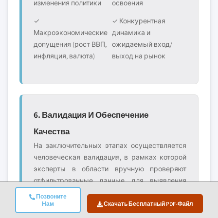
изменения политики
освоения
✓
✓ Конкурентная
Макроэкономические
динамика и
допущения (рост ВВП,
ожидаемый вход/
инфляция, валюта)
выход на рынок
6. Валидация И Обеспечение
Качества
На заключительных этапах осуществляется
человеческая валидация, в рамках которой
эксперты в области вручную проверяют
отфильтрованные данные для выявления
нюансов и контекстуальных ошибок, которые
Позвоните
могут ускользнуть автоматизированные
Нам
Скачать Бесплатный PDF-Файл
системы. Эта экспертная проверка