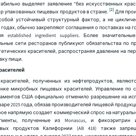
абильно выделяет заявление "без искусственных крас
[2]
ор упакованных пищевых продуктов в стране.
Для про
собой устойчивый структурный фактор, а не цикличе
5 годах, обычно закрепляют соглашения о поставках на г
established ingredient suppliers. Более значительны
льные сети ресторанов публикуют обязательства по п
тетических красителей, распространяя давление на пер
вку пищи.
расителей
красителей, полученных из нефтепродуктов, являют
нке микробных пищевых красителей. Управление по 
каментов США официально отменило разрешение на ис
варе 2025 года, обязав производителей пищевой продук
орое напрямую создает коммерческий спрос на натураль
менты, полученные из Monascus, и фикоэритрин 
вых продуктов Калифорнии (AB 418) также запре