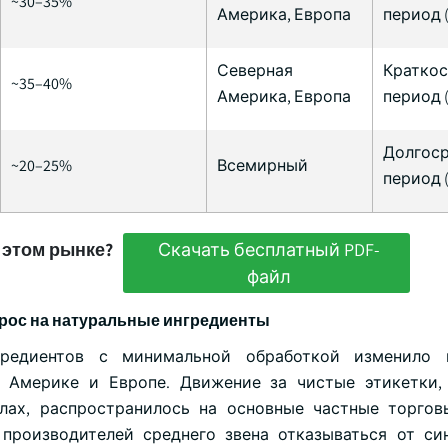
~30–35%
Америка, Европа
период (
Северная
Кратко
~35–40%
Америка, Европа
период (
Долгос
~20–25%
Всемирный
период (
 этом рынке?
Скачать бесплатный PDF-
файл
прос на натуральные ингредиенты
гредиентов с минимальной обработкой изменило 
 Америке и Европе. Движение за чистые этикетки,
лах, распространилось на основные частные торго
производителей среднего звена отказываться от си