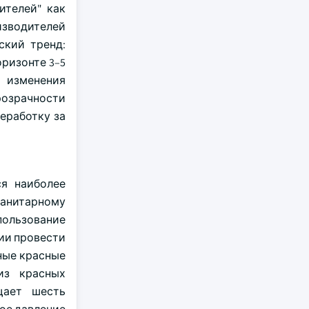
ителей" как
изводителей
ский тренд:
оризонте 3–5
е изменения
розрачности
еработку за
ся наиболее
санитарному
пользование
ции провести
ные красные
из красных
щает шесть