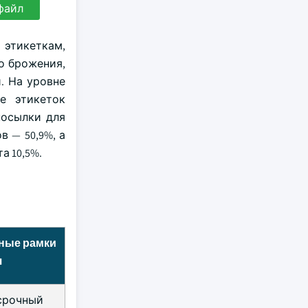
файл
 этикеткам,
о брожения,
. На уровне
е этикеток
посылки для
 — 50,9%, а
а 10,5%.
ные рамки
я
срочный