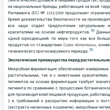
синтетических добавок в пищевых продуктах, продав
на национальные бренды, работающие на всей тер
Регламента (ЕС) № 1333/2008 продолжает ограничи
бремя доказательства безопасности на производи
все чаще отдает предпочтение натуральным и
[4]
красителями на основе нефтепродуктов.
Данные
одной юрисдикцией: по мере того как все боль
продуктов со стандартами Codex Alimentarius, кон
[5]
течение всего прогнозируемого периода.
Экологические преимущества перед растительны
Микробная ферментация обеспечивает измеримые п
растительными, так и с животными красителями.
пигментов на основе ферментации требует значи
пигмента по сравнению с процессами ботаническо
для производителей пищевой продукции, работающ
3 и требований к раскрытию информации о поста
(экстракта насекомых кошенили), микробные пигме