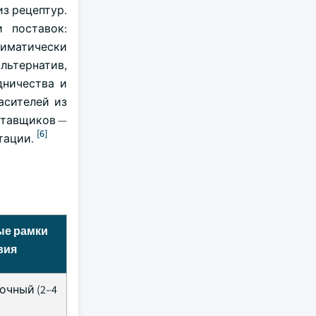
з рецептур.
 поставок:
лиматически
льтернатив,
дничества и
асителей из
ставщиков —
[6]
тации.
е рамки
вия
очный (2–4