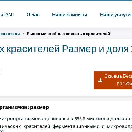
ьс GMI
О нас
Наши клиенты
Наши услуги
расители
Рынок микробных пищевых красителей
 красителей Размер и доля 
|
Скачать Бе
PDF-Ф
рганизмов: размер
икроорганизмов оценивался в 658,3 миллиона долларов
тетических красителей ферментационными и микрово
[1]