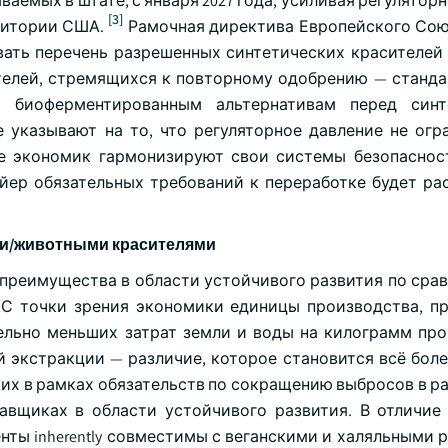
аемых в штате, с января 2027 года, усиливая регулятор
[3]
ритории США.
Рамочная директива Европейского Сою
вать перечень разрешенных синтетических красителей 
телей, стремящихся к повторному одобрению — станда
 биоферментированным альтернативам перед синт
 указывают на то, что регуляторное давление не огр
ше экономик гармонизируют свои системы безопасно
вейер обязательных требований к переработке будет ра
ми/животными красителями
реимущества в области устойчивого развития по срав
 С точки зрения экономики единицы производства, п
тельно меньших затрат земли и воды на килограмм пр
й экстракции — различие, которое становится всё бол
их в рамках обязательств по сокращению выбросов в р
вщиках в области устойчивого развития. В отличие
нты inherently совместимы с веганскими и халяльными 