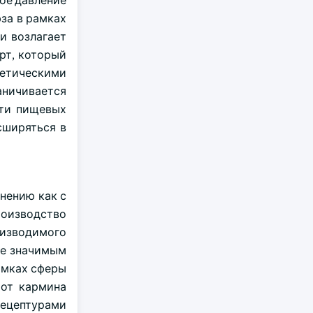
ное давление
за в рамках
и возлагает
рт, который
етическими
аничивается
сти пищевых
сширяться в
нению как с
роизводство
оизводимого
ее значимым
амках сферы
 от кармина
рецептурами