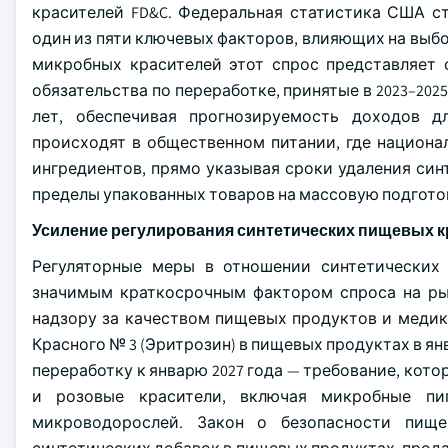
красителей FD&C. Федеральная статистика США ст
один из пяти ключевых факторов, влияющих на выб
микробных красителей этот спрос представляет 
обязательства по переработке, принятые в 2023–202
лет, обеспечивая прогнозируемость доходов для 
происходят в общественном питании, где национа
ингредиентов, прямо указывая сроки удаления син
пределы упакованных товаров на массовую подгото
Усиление регулирования синтетических пищевых к
Регуляторные меры в отношении синтетических 
значимым краткосрочным фактором спроса на ры
надзору за качеством пищевых продуктов и меди
Красного № 3 (Эритрозин) в пищевых продуктах в ян
переработку к январю 2027 года — требование, кот
и розовые красители, включая микробные пиг
микроводорослей. Закон о безопасности пище