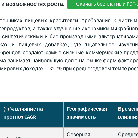
 и возможностях роста.
Скачать бесплатный PDF-
точниках пищевых красителей, требования к чистым
фтепродуктов, а также улучшение экономики микробног
 синтетическими и био-производными альтернативами
тках и пищевых добавках, где тщательное изучени
 брендов создают самые сильные коммерческие пред
ма занимает наибольшую долю на рынке форм-факторов
мировых доходах — 32,7% при среднегодовом темпе рост
(~) % влияние на
Географическая
Времен
прогноз CAGR
значимость
влияни
Северная
Средне