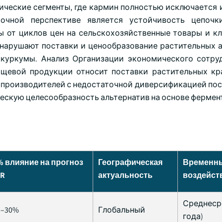
ческие сегменты, где кармин полностью исключается и
очной перспективе является устойчивость цепочки
 от циклов цен на сельскохозяйственные товары и к
нарушают поставки и ценообразование растительных а
т куркумы. Анализ Организации экономического сотру
ищевой продукции относит поставки растительных кр
я производителей с недостаточной диверсификацией по
ескую целесообразность альтернатив на основе фермен
 % влияние на прогноз
Географическая
Временны
GR
актуальность
воздейст
Среднеср
5–30%
Глобальный
года)