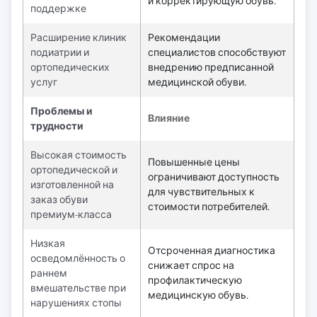
и корректирующую обувь.
поддержке
Расширение клиник
Рекомендации
подиатрии и
специалистов способствуют
ортопедических
внедрению предписанной
услуг
медицинской обуви.
Проблемы и
Влияние
трудности
Высокая стоимость
Повышенные цены
ортопедической и
ограничивают доступность
изготовленной на
для чувствительных к
заказ обуви
стоимости потребителей.
премиум-класса
Низкая
Отсроченная диагностика
осведомлённость о
снижает спрос на
раннем
профилактическую
вмешательстве при
медицинскую обувь.
нарушениях стопы