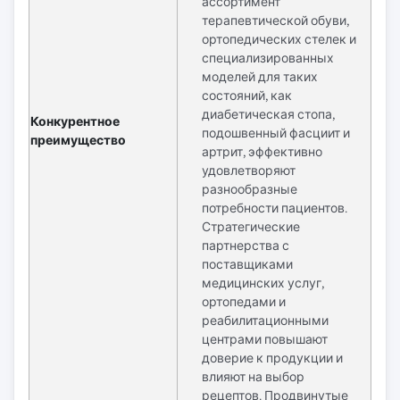
ассортимент
терапевтической обуви,
ортопедических стелек и
специализированных
моделей для таких
состояний, как
диабетическая стопа,
Конкурентное
подошвенный фасциит и
преимущество
артрит, эффективно
удовлетворяют
разнообразные
потребности пациентов.
Стратегические
партнерства с
поставщиками
медицинских услуг,
ортопедами и
реабилитационными
центрами повышают
доверие к продукции и
влияют на выбор
рецептов. Продвинутые