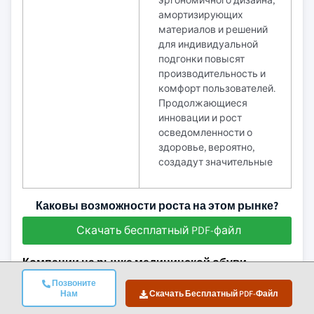
эргономичного дизайна,
амортизирующих
материалов и решений
для индивидуальной
подгонки повысят
производительность и
комфорт пользователей.
Продолжающиеся
инновации и рост
осведомленности о
здоровье, вероятно,
создадут значительные
Каковы возможности роста на этом рынке?
Скачать бесплатный PDF-файл
Компании на рынке медицинской обуви
Позвоните
Крупнейшие игроки на рынке медицинской обуви
Нам
Скачать Бесплатный PDF-Файл
включают: