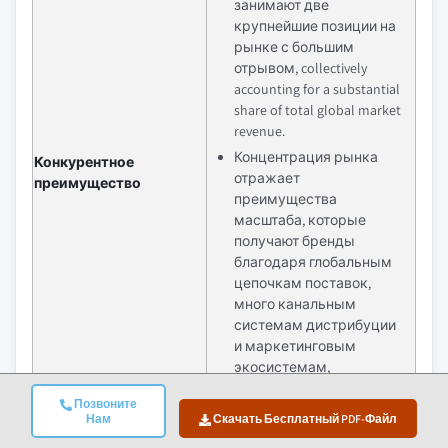
занимают две
крупнейшие позиции на
рынке с большим
отрывом, collectively
accounting for a substantial
share of total global market
revenue.
Концентрация рынка
Конкурентное
отражает
преимущество
преимущества
масштаба, которые
получают бренды
благодаря глобальным
цепочкам поставок,
много канальным
системам дистрибуции
и маркетинговым
экосистемам,
способным
Позвоните
поддерживать как
Нам
Скачать Бесплатный PDF-Файл
доверие к качеству, так